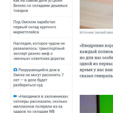
как на самом деле устроен
бизнес со складами дешевых
товаров
Под Омском заработал
первый склад крупного
маркетплейса
Источник: 
омский зав
Наследие, которое чудом не
«Внедрение кор
развалилось: транспортный
каждый полиомо
эксперт разнес миф о
но для нас осо
«вечных» советских дорогах
одной из первы
время у нас на
Разрушающийся дом в
Омске не могут расселить 7
сказал генерал
лет — в деле будет
разбираться суд
«Находимся в заложниках»:
селлеры рассказали, сколько
миллионов потеряли из-за
ударов по складам WB