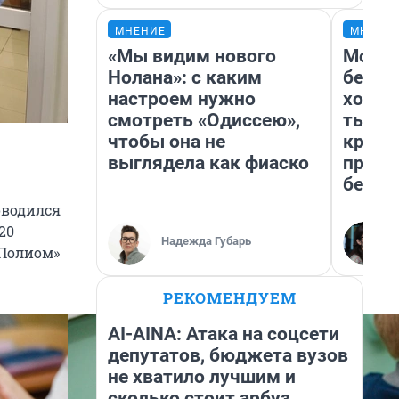
МНЕНИЕ
МНЕНИ
«Мы видим нового
Мой б
Нолана»: с каким
береж
настроем нужно
хотел
смотреть «Одиссею»,
тысяч
чтобы она не
креди
выглядела как фиаско
приех
безоп
оводился
20
Надежда Губарь
«Полиом»
РЕКОМЕНДУЕМ
AI-AINA: Атака на соцсети
депутатов, бюджета вузов
не хватило лучшим и
сколько стоит арбуз