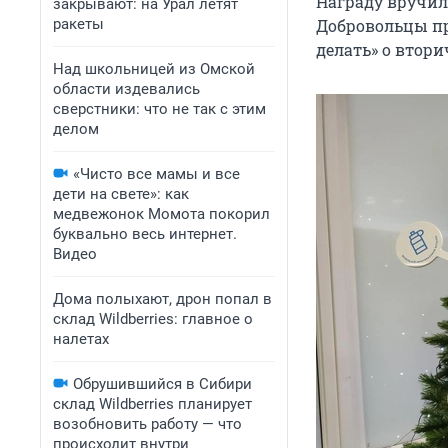
Награду вручил
закрывают: на Урал летят
ракеты
Добровольцы пр
делать» о втор
Над школьницей из Омской
области издевались
сверстники: что не так с этим
делом
«Чисто все мамы и все
дети на свете»: как
медвежонок Момота покорил
буквально весь интернет.
Видео
Дома полыхают, дрон попал в
склад Wildberries: главное о
налетах
Обрушившийся в Сибири
склад Wildberries планирует
возобновить работу — что
происходит внутри