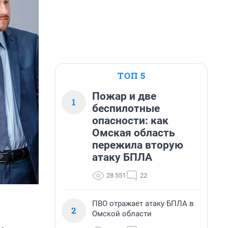
ТОП 5
Пожар и две
1
беспилотные
опасности: как
Омская область
пережила вторую
атаку БПЛА
28 551
22
ПВО отражает атаку БПЛА в
2
Омской области