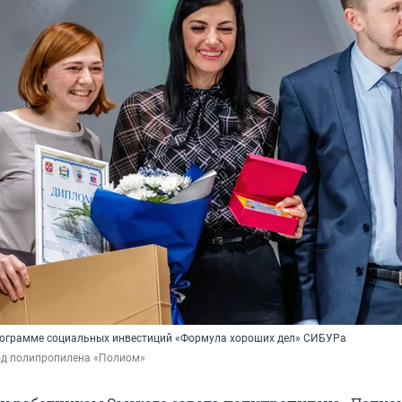
рограмме социальных инвестиций «Формула хороших дел» СИБУРа
од полипропилена «Полиом»