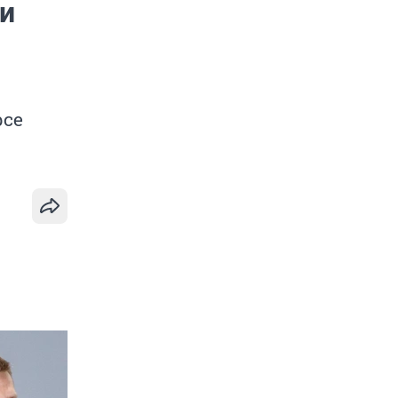
и
рсе