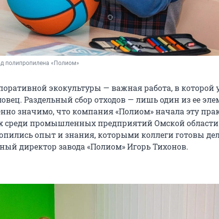
од полипропилена «Полиом»
поративной экокультуры — важная работа, в которой 
вец. Раздельный сбор отходов — лишь один из ее эле
бенно значимо, что компания «Полиом» начала эту пра
х среди промышленных предприятий Омской области.
копились опыт и знания, которыми коллеги готовы дел
ьный директор завода «Полиом» Игорь Тихонов.