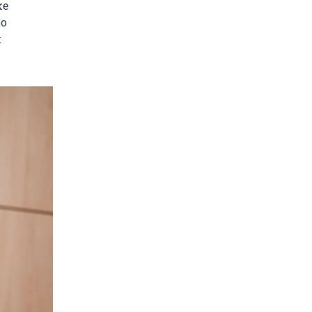
же
по
и