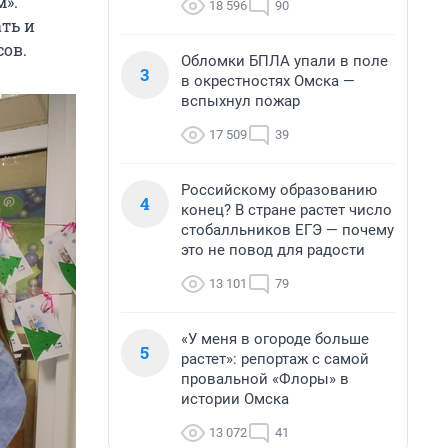
».
18 596
90
ть и
сов.
Обломки БПЛА упали в поле
3
в окрестностях Омска —
вспыхнул пожар
17 509
39
Российскому образованию
4
конец? В стране растет число
стобалльников ЕГЭ — почему
это не повод для радости
13 101
79
«У меня в огороде больше
5
растет»: репортаж с самой
провальной «Флоры» в
истории Омска
13 072
41