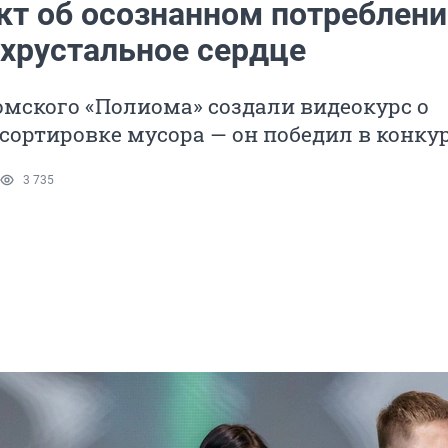
кт об осознанном потреблени
 хрустальное сердце
мского «Полиома» создали видеокурс о
сортировке мусора — он победил в конку
3 735