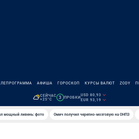
ЕЛЕПРОГРАММА
АФИША
ГОРОСКОП
КУРСЫ ВАЛЮТ
ZODY
П
USD 80,93
СЕЙЧАС
3
ПРОБКИ
+25°C
EUR 93,19
ил мощный ливень: фото
Омич получил черепно-мозговую на ОНПЗ