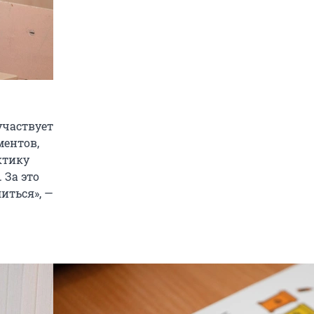
участвует
ментов,
ктику
 За это
иться», —