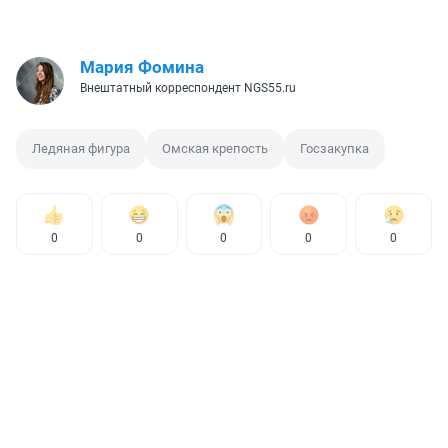
Мария Фомина
Внештатный корреспондент NGS55.ru
Ледяная фигура
Омская крепость
Госзакупка
0
0
0
0
0