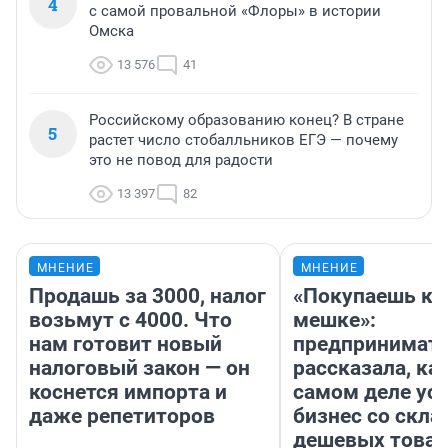
4
с самой провальной «Флоры» в истории
Омска
13 576
41
Российскому образованию конец? В стране
5
растет число стобалльников ЕГЭ — почему
это не повод для радости
13 397
82
МНЕНИЕ
МНЕНИЕ
Продашь за 3000, налог
«Покупаешь ко
возьмут с 4000. Что
мешке»:
нам готовит новый
предпринимат
налоговый закон — он
рассказала, как
коснется импорта и
самом деле ус
даже репетиторов
бизнес со скл
дешевых това