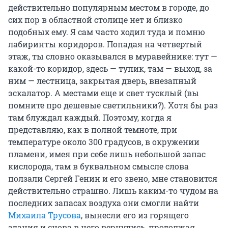
действительно популярным местом в городе, до
сих пор в областной столице нет и близко
подобных ему. Я сам часто ходил туда и помню
лабиринты коридоров. Попадая на четвертый
этаж, ты словно оказывался в муравейнике: тут —
какой-то коридор, здесь — тупик, там — выход, за
ним — лестница, закрытая дверь, внезапный
эскалатор. А местами еще и свет тусклый (вы
помните про дешевые светильники?). Хотя бы раз
там блуждал каждый. Поэтому, когда я
представляю, как в полной темноте, при
температуре около 300 градусов, в окружении
пламени, имея при себе лишь небольшой запас
кислорода, там в буквальном смысле слова
ползали Сергей Генин и его звено, мне становится
действительно страшно. Лишь каким-то чудом на
последних запасах воздуха они смогли найти
Михаила Трусова
, вынесли его из горящего
здания и снова в него вернулись, продолжая