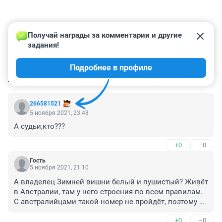
Получай награды за комментарии и другие 
задания!
Подробнее в профиле
КОММЕНТАРИИ
11
266581521
5 ноября 2021, 23:48
А судьи,кто???
+0
–0
Гость
5 ноября 2021, 21:10
А владелец Зимней вишни белый и пушистый? Живёт 
в Австралии, там у него строения по всем правилам. 
С австралийцами такой номер не пройдёт, поэтому 
экономил на россиянах и сэкономленные средства 
+0
–0
влаживал там. Спит сном праведника, правда может 