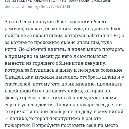
Третий этаж ТРЦ «Зимняя вишня» на третий после пожара день
Источник: 
Александр Левчук / NGS42.RU
За это Генин получил 5 лет колонии общего
режима, так как, по мнению суда, он должен был
пойти не за охранником, который работал в ТРЦ, а
за каким-то прохожим, якобы знавшим, куда
идти. До «Зимней вишни» я видел много пожаров,
а примерно за месяц до него я сам помогал
вывести из горящего общежития девушку,
которая заблудилась в дыму и потеряла сознание.
Я видел, как мужики пытались отобрать шланги у
спасателей, потому что, по их мнению, проливать
водой надо было не шахту лифта, которая по
факту горела, а лестничный проем, куда пламя
еще не успело дойти. Люди на пожаре всегда что-
то кричат и порой вообще не по делу, всему виной
— паника, которая недопустима в работе
пожарных. Попробуйте поставить себя на место