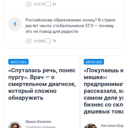
13 274
41
Российскому образованию конец? В стране
5
растет число стобалльников ЕГЭ — почему
это не повод для радости
13 206
79
МНЕНИЕ
МНЕНИЕ
«Спуталась речь, понес
«Покупаешь ко
пургу». Врач — о
мешке»:
смертельном диагнозе,
предпринимат
который сложно
рассказала, как
обнаружить
самом деле ус
бизнес со скл
дешевых това
Ирина Волкова
Наталья Шорох
Главврач клиники