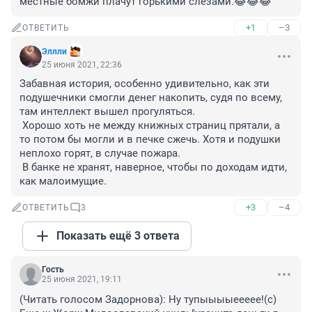
местные бомжи плачут горькими слезами.😂😂😂
+1
–3
ОТВЕТИТЬ
Эллли
25 июня 2021, 22:36
Забавная история, особенно удивительно, как эти 
подушечники смогли денег накопить, судя по всему, 
там интеллект вышел прогуляться.

 Хорошо хоть не между книжных страниц прятали, а 
то потом бы могли и в печке сжечь. Хотя и подушки 
неплохо горят, в случае пожара.

 В банке не хранят, наверное, чтобы по доходам идти, 
как малоимущие.
+3
–4
ОТВЕТИТЬ
3
Показать ещё 3 ответа
Гость
25 июня 2021, 19:11
(Читать голосом Задорнова): Ну тупыыыыеееее!(с) 
