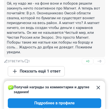
Ой, ну надо же - на фоне вони и поборов решили 
закинуть нечто позитивное про Магнит. А теперь вот 
почитайте: В р.п. Оконешниково Омсой области 
свалка, которой по бумагам не существует воняет 
периодически на весь район. А магнит что? А магнит 
ничего, он ведь создан чтобы деньги с карманов 
магнитить. Он же не называется Чистый мир, или 
Чистая Россия или Экорос. Это просто Магнит. 
Поборы такие же наглые как поборы на бороду и 
соль... Жадность до добра не доведет. Поживем 
увидим.
+0
–0
ОТВЕТИТЬ
1
Показать ещё 1 ответ
Гость
26 июня 2021, 13:25
Получай награды за комментарии и другие 
задания!
Фейк, магнит хочет показать что они такие честные 
что постоянно такие фейки пускает то то найдут то 
Подробнее в профиле
это и не забывайте кто там работает .