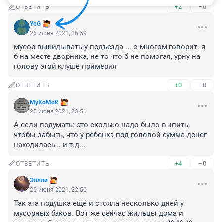
+2
–0
ОТВЕТИТЬ
YoG
26 июня 2021, 06:59
мусор выкидывать у подъезда ... о многом говорит. я 
б на месте дворника, не то что б не помогал, урну на 
голову этой клуше примерил
+0
–0
ОТВЕТИТЬ
MyXoMoR
25 июня 2021, 23:51
А если подумать: это сколько надо было выпить, 
чтобы забыть, что у ребенка под головой сумма денег 
находилась... и т.д...
+4
–0
ОТВЕТИТЬ
Эллли
25 июня 2021, 22:50
Так эта подушка ещё и стояла несколько дней у 
мусорных баков. Вот же сейчас жильцы дома и 