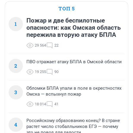
ТОП 5
Пожар и две беспилотные
1
опасности: как Омская область
пережила вторую атаку БПЛА
29 564
22
ПВО отражает атаку БПЛА в Омской области
2
19 255
90
Обломки БПЛА упали в поле в окрестностях
3
Омска — вспыхнул пожар
18 014
41
Российскому образованию конец? В стране
4
растет число стобалльников ЕГЭ — почему
это не повод для радости