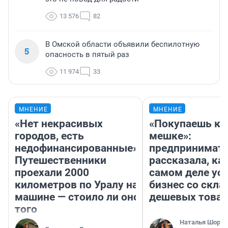
13 576
82
В Омской области объявили беспилотную
5
опасность в пятый раз
11 974
33
МНЕНИЕ
МНЕНИЕ
«Нет некрасивых
«Покупаешь ко
городов, есть
мешке»:
недофинансированные».
предпринимат
Путешественники
рассказала, как
проехали 2000
самом деле ус
километров по Уралу на
бизнес со скл
машине — стоило ли оно
дешевых това
того
Наталья Шорох