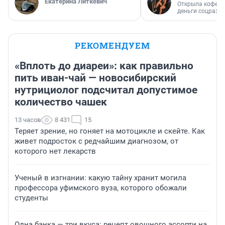
Екатерина Литкевич
Открыла кофейн
деньги соцразв
РЕКОМЕНДУЕМ
«Вплоть до диареи»: как правильно
пить иван-чай — новосибирский
нутрициолог подсчитал допустимое
количество чашек
13 часов
8 431
15
Теряет зрение, но гоняет на мотоцикле и скейте. Как
живет подросток с редчайшим диагнозом, от
которого нет лекарств
Ученый в изгнании: какую тайну хранит могила
профессора уфимского вуза, которого обожали
студенты
Одна банка — три вкуса: рецепт овощного ассорти на