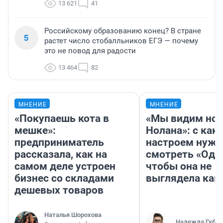
13 621
41
Российскому образованию конец? В стране
5
растет число стобалльников ЕГЭ — почему
это не повод для радости
13 464
82
МНЕНИЕ
МНЕНИЕ
«Покупаешь кота в
«Мы видим нов
мешке»:
Нолана»: с как
предприниматель
настроем нужн
рассказала, как на
смотреть «Оди
самом деле устроен
чтобы она не
бизнес со складами
выглядела как
дешевых товаров
Наталья Шорохова
Надежда Губар