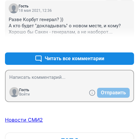
Гость
18 мая 2021, 12:36
Разве Корбут генерал? ))

А кто будет "докладывать" о новом месте, и кому? 
Хорошо бы Сакен - генералам, а не наоборот.

Предлагаю развить стелу на площади Победы, заодно 
+0
–0
отреставрировать ее и дополнить доску почетных 
граждан новыми персоналиями. Сэкономим средства 
и выскажем уважение к прошлым заслугам области - 
Читать все комментарии
и города.
Гость
Отправить
Войти
Новости СМИ2