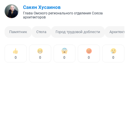
Сакен Хусаинов
Глава Омского регионального отделения Союза
архитекторов
Памятник
Стела
Город трудовой доблести
Архитекту
0
0
0
0
0