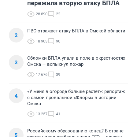
пережила вторую атаку БПЛА
28 890
22
ПВО отражает атаку БПЛА в Омской области
2
18 903
90
Обломки БПЛА упали в поле в окрестностях
3
Омска — вспыхнул пожар
17 676
39
«У меня в огороде больше растет»: репортаж
4
с самой провальной «Флоры» в истории
Омска
13 257
41
Российскому образованию конец? В стране
5
растет число стобалльников ЕГЭ — почему