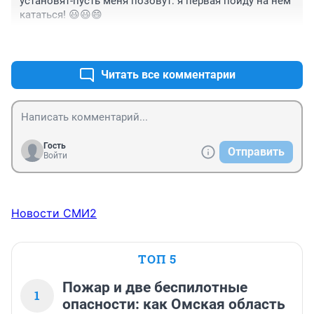
установят-пусть меня позовут: я первая пойду на нём 
кататься! 😃😃😄
+0
–0
Читать все комментарии
Гость
Отправить
Войти
Новости СМИ2
ТОП 5
Пожар и две беспилотные
1
опасности: как Омская область