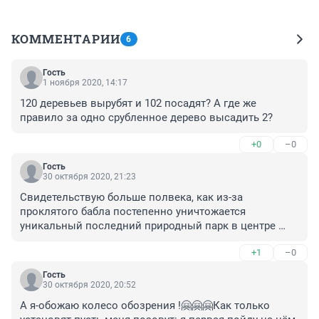
КОММЕНТАРИИ
6
Гость
1 ноября 2020, 14:17
120 деревьев вырубят и 102 посадят? А где же 
правило за одно срубленное дерево высадить 2?
+0
–0
Гость
30 октября 2020, 21:23
Свидетельствую больше полвека, как из-за 
проклятого бабла постепенно уничтожается 
уникальный последний природный парк в центре 
города! Руки проч от Зелёного острова!
+1
–0
Гость
30 октября 2020, 20:52
А я-обожаю колесо обозрения !🤗🤗🤗Как только 