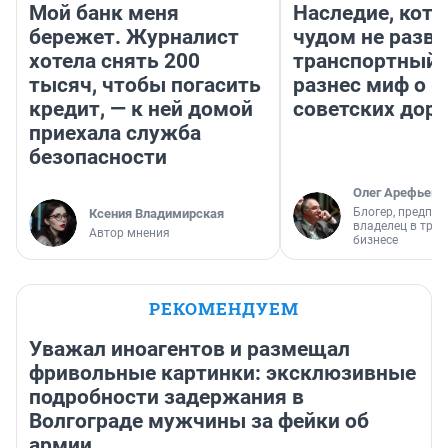
Мой банк меня
Наследие, кото
бережет. Журналист
чудом не разва
хотела снять 200
транспортный 
тысяч, чтобы погасить
разнес миф о 
кредит, — к ней домой
советских доро
приехала служба
безопасности
Олег Арефьев
Блогер, предпри
Ксения Владимирская
владелец в тра
Автор мнения
бизнесе
РЕКОМЕНДУЕМ
Уважал иноагентов и размещал
фривольные картинки: эксклюзивные
подробности задержания в
Волгограде мужчины за фейки об
армии