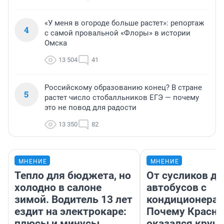
«У меня в огороде больше растет»: репортаж
4
с самой провальной «Флоры» в истории
Омска
13 504
41
Российскому образованию конец? В стране
5
растет число стобалльников ЕГЭ — почему
это не повод для радости
13 350
82
МНЕНИЕ
МНЕНИЕ
Тепло для бюджета, но
От сусликов до
холодно в салоне
автобусов с
зимой. Водитель 13 лет
кондиционерам
ездит на электрокаре:
Почему Красно
плюсы и минусы
оказался круч