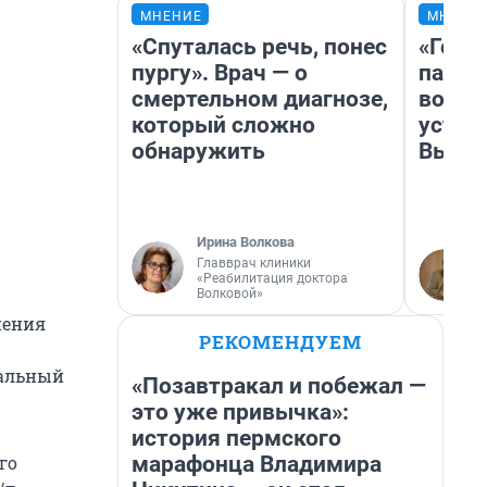
МНЕНИЕ
МНЕНИ
«Спуталась речь, понес
«Горо
пургу». Врач — о
папер
смертельном диагнозе,
возму
который сложно
устан
обнаружить
Высоц
Ирина Волкова
Главврач клиники
«Реабилитация доктора
Волковой»
нения
РЕКОМЕНДУЕМ
еальный
«Позавтракал и побежал —
это уже привычка»:
история пермского
марафонца Владимира
го