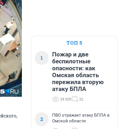
ТОП 5
Пожар и две
1
беспилотные
опасности: как
Омская область
пережила вторую
атаку БПЛА
29 529
22
ПВО отражает атаку БПЛА в
йского,
2
Омской области