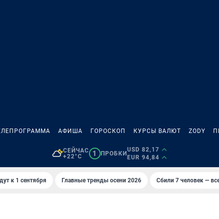
ЕЛЕПРОГРАММА
АФИША
ГОРОСКОП
КУРСЫ ВАЛЮТ
ZODY
П
USD 82,17
СЕЙЧАС
1
ПРОБКИ
+22°C
EUR 94,84
дут к 1 сентября
Главные тренды осени 2026
Сбили 7 человек — все