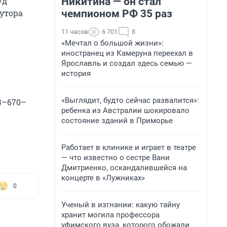
Никитина — он стал
/д
чемпионом РФ 35 раз
лутора
11 часов
6 701
8
«Мечтал о большой жизни»:
иностранец из Камеруна переехал в
Ярославль и создал здесь семью —
история
«Выглядит, будто сейчас развалится»:
3–670–
ребенка из Австралии шокировало
состояние зданий в Приморье
Работает в клинике и играет в театре
— что известно о сестре Вани
Дмитриенко, оскандалившейся на
концерте в «Лужниках»
0
Ученый в изгнании: какую тайну
хранит могила профессора
уфимского вуза, которого обожали