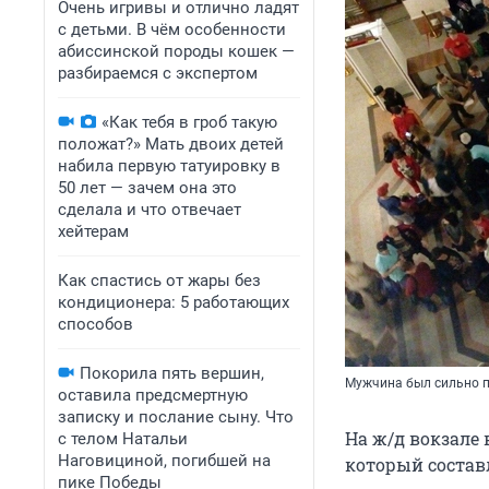
Очень игривы и отлично ладят
с детьми. В чём особенности
абиссинской породы кошек —
разбираемся с экспертом
«Как тебя в гроб такую
положат?» Мать двоих детей
набила первую татуировку в
50 лет — зачем она это
сделала и что отвечает
хейтерам
Как спастись от жары без
кондиционера: 5 работающих
способов
Покорила пять вершин,
Мужчина был сильно п
оставила предсмертную
записку и послание сыну. Что
На ж/д вокзале
с телом Натальи
Наговициной, погибшей на
который состав
пике Победы