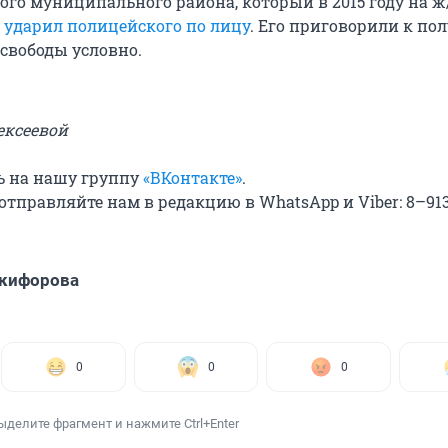
ого муниципального района, который в 2015 году на ж
е
ударил полицейского по лицу
. Его приговорили к по
свободы условно.
ексеевой
ь на нашу группу
«ВКонтакте»
.
отправляйте нам в редакцию в WhatsApp и Viber: 8–91
икифорова
0
0
0
ыделите фрагмент и нажмите Ctrl+Enter