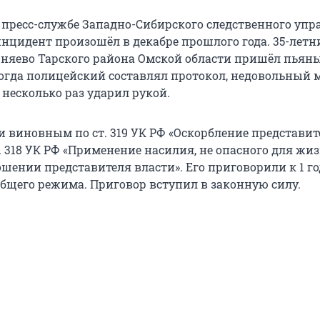
 пресс-службе Западно-Сибирского следственного упр
инцидент произошёл в декабре прошлого года. 35-летн
рняево Тарского района Омской области пришёл пьян
Когда полицейский составлял протокол, недовольный
 несколько раз ударил рукой.
 виновным по ст. 319 УК РФ «Оскорбление представит
ст. 318 УК РФ «Применение насилия, не опасного для жи
ошении представителя власти». Его приговорили к 1 год
бщего режима. Приговор вступил в законную силу.