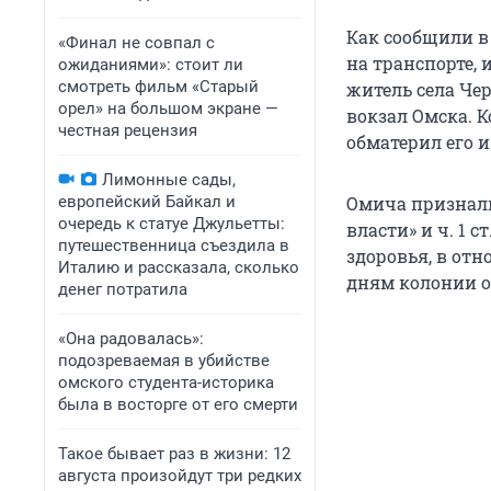
Как сообщили в
«Финал не совпал с
на транспорте, 
ожиданиями»: стоит ли
смотреть фильм «Старый
житель села Че
орел» на большом экране —
вокзал Омска. 
честная рецензия
обматерил его и
Лимонные сады,
европейский Байкал и
Омича признали
очередь к статуе Джульетты:
власти» и ч. 1 
путешественница съездила в
здоровья, в отн
Италию и рассказала, сколько
дням колонии о
денег потратила
«Она радовалась»:
подозреваемая в убийстве
омского студента-историка
была в восторге от его смерти
Такое бывает раз в жизни: 12
августа произойдут три редких