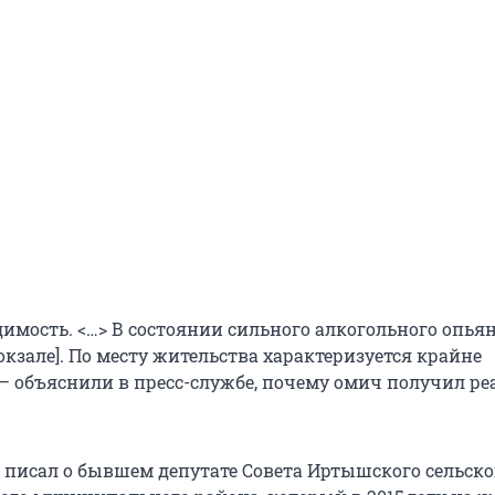
димость. <…> В состоянии сильного алкогольного опья
окзале]. По месту жительства характеризуется крайне
 — объяснили в пресс-службе, почему омич получил р
 писал о бывшем депутате Совета Иртышского сельско