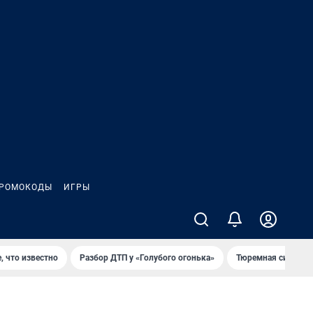
РОМОКОДЫ
ИГРЫ
, что известно
Разбор ДТП у «Голубого огонька»
Тюремная система