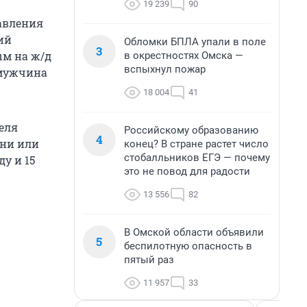
19 239
90
авления
ий
Обломки БПЛА упали в поле
3
ым на ж/д
в окрестностях Омска —
вспыхнул пожар
 мужчина
18 004
41
еля
Российскому образованию
4
зни или
конец? В стране растет число
стобалльников ЕГЭ — почему
у и 15
это не повод для радости
13 556
82
В Омской области объявили
5
беспилотную опасность в
пятый раз
11 957
33