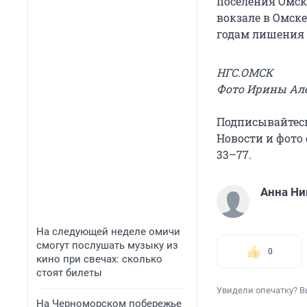
поселения Омск
вокзале в Омск
годам лишения 
НГС.ОМСК
Фото Ирины Ал
Подписывайтес
Новости и фото 
33–77.
Анна Н
На следующей неделе омичи
смогут послушать музыку из
0
кино при свечах: сколько
стоят билеты
Увидели опечатку? В
На Черноморском побережье