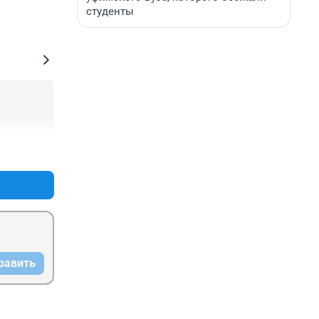
студенты
+0
–0
равить