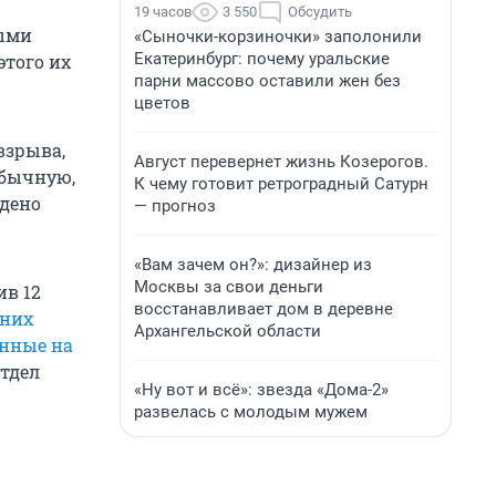
19 часов
3 550
Обсудить
выми
«Сыночки-корзиночки» заполонили
Екатеринбург: почему уральские
этого их
парни массово оставили жен без
цветов
взрыва,
Август перевернет жизнь Козерогов.
обычную,
К чему готовит ретроградный Сатурн
едено
— прогноз
«Вам зачем он?»: дизайнер из
Москвы за свои деньги
ив 12
восстанавливает дом в деревне
дних
Архангельской области
нные на
тдел
«Ну вот и всё»: звезда «Дома-2»
развелась с молодым мужем