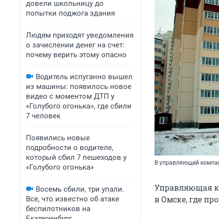
довели школьницу до
попытки поджога здания
Людям приходят уведомления
о зачислении денег на счет:
почему верить этому опасно
Водитель испуганно вышел
из машины: появилось новое
видео с моментом ДТП у
«Голубого огонька», где сбили
7 человек
Появились новые
подробности о водителе,
который сбил 7 пешеходов у
В управляющей компан
«Голубого огонька»
Управляющая к
Восемь сбили, три упали.
в Омске, где п
Все, что известно об атаке
беспилотников на
Екатеринбург