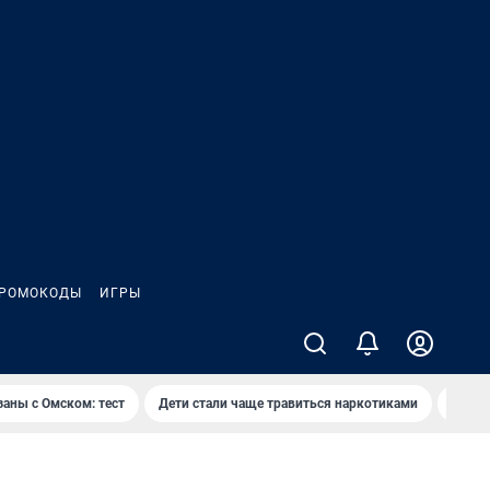
РОМОКОДЫ
ИГРЫ
заны с Омском: тест
Дети стали чаще травиться наркотиками
Появя