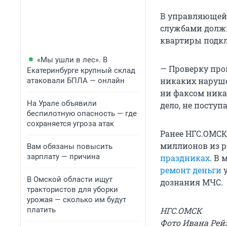
В управляющей 
службами должн
квартиры подкл
«Мы ушли в лес». В
— Проверку про
Екатеринбурге крупный склад
никаких наруше
атаковали БПЛА — онлайн
ни факсом ника
На Урале объявили
дело, не поступ
беспилотную опасность — где
сохраняется угроза атак
Ранее НГС.ОМСК
миллионов из р
Вам обязаны повысить
зарплату — причина
праздниках
. В
ремонт деньги
у
В Омской области ищут
дознания МЧС.
трактористов для уборки
урожая — сколько им будут
платить
НГС.ОМСК
Фото Ивана Рей