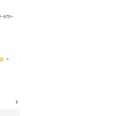
3–670–
0