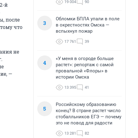
19 004
90
2-й
о
Обломки БПЛА упали в поле
ы, после
3
в окрестностях Омска —
отому что
вспыхнул пожар
17 761
39
ания не
«У меня в огороде больше
.
4
растет»: репортаж с самой
не
провальной «Флоры» в
ие, —
истории Омска
13 395
41
Российскому образованию
5
конец? В стране растет число
стобалльников ЕГЭ — почему
это не повод для радости
13 281
82