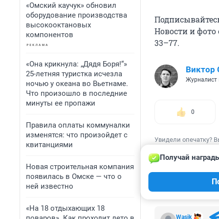
«Омский каучук» обновил
оборудование производства
Подписывайтес
высокооктановых
Новости и фото 
компонентов
33–77.
«Она крикнула: „Дядя Боря!“»
Виктор 
25-летняя туристка исчезла
Журналист 
ночью у океана во Вьетнаме.
Что произошло в последние
минуты ее пропажи
0
Правила оплаты коммуналки
изменятся: что произойдет с
Увидели опечатку? В
квитанциями
Получай награды
Новая строительная компания
появилась в Омске — что о
П
ней известно
КОММЕНТАР
«На 18 отдыхающих 18
поваров». Как проходит лето в
Wasik