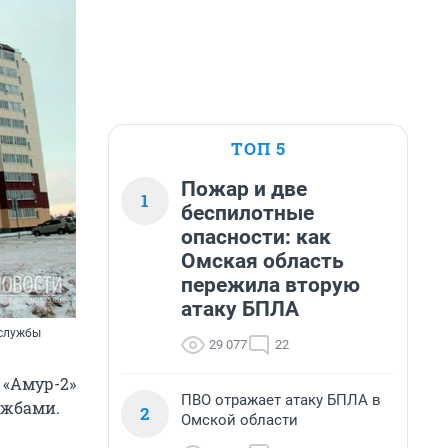
ТОП 5
Пожар и две
1
беспилотные
опасности: как
Омская область
пережила вторую
атаку БПЛА
 службы
29 077
22
«Амур-2»
ПВО отражает атаку БПЛА в
ужбами.
2
Омской области