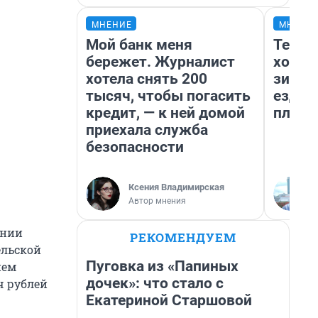
МНЕНИЕ
МНЕНИ
Мой банк меня
Тепло
бережет. Журналист
холод
хотела снять 200
зимой
тысяч, чтобы погасить
ездит
кредит, — к ней домой
плюсы
приехала служба
безопасности
Ксения Владимирская
Автор мнения
ании
РЕКОМЕНДУЕМ
ельской
Пуговка из «Папиных
ием
дочек»: что стало с
ч рублей
Екатериной Старшовой