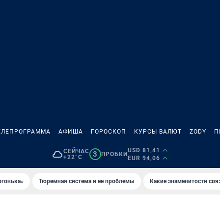
ЕЛЕПРОГРАММА
АФИША
ГОРОСКОП
КУРСЫ ВАЛЮТ
ZODY
П
USD 81,41
СЕЙЧАС
3
ПРОБКИ
+22°C
EUR 94,06
огонька»
Тюремная система и ее проблемы
Какие знаменитости свя