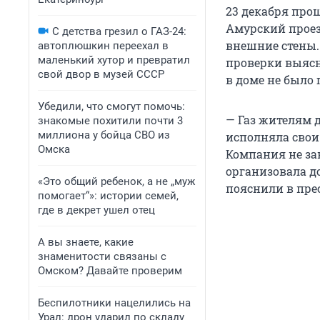
23 декабря прош
Амурский прое
С детства грезил о ГАЗ-24:
внешние стены.
автоплюшкин переехал в
маленький хутор и превратил
проверки выясн
свой двор в музей СССР
в доме не было
Убедили, что смогут помочь:
— Газ жителям 
знакомые похитили почти 3
миллиона у бойца СВО из
исполняла свои
Омска
Компания не за
организовала до
«Это общий ребенок, а не „муж
пояснили в пре
помогает“»: истории семей,
где в декрет ушел отец
А вы знаете, какие
знаменитости связаны с
Омском? Давайте проверим
Беспилотники нацелились на
Урал: дрон ударил по складу