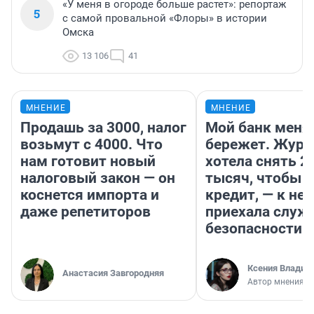
«У меня в огороде больше растет»: репортаж
5
с самой провальной «Флоры» в истории
Омска
13 106
41
МНЕНИЕ
МНЕНИЕ
Продашь за 3000, налог
Мой банк меня
возьмут с 4000. Что
бережет. Журн
нам готовит новый
хотела снять 2
налоговый закон — он
тысяч, чтобы п
коснется импорта и
кредит, — к не
даже репетиторов
приехала служ
безопасности
Ксения Владим
Анастасия Завгородняя
Автор мнения