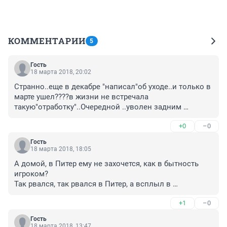
КОММЕНТАРИИ
5
Гость
18 марта 2018, 20:02
Странно..еще в декабре "написал"об уходе..и только в 
марте ушел????в жизни не встречала 
такую"отработку"..Очередной ..уволен задним 
числом..неужели так " ЧЕСТНО" работал?????????
+0
–0
Гость
18 марта 2018, 18:05
А домой, в Питер ему не захочется, как в бытность 
игроком?

Так рвался, так рвался в Питер, а всплыл в 
московском Динамо.

+1
–0
Ну и зачем он нам? Пусть дома работает.
Гость
18 марта 2018, 13:47