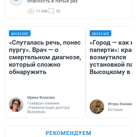
опасность в пятый раз
11 958
33
МНЕНИЕ
МНЕНИЕ
«Спуталась речь, понес
«Город — как н
пургу». Врач — о
паперти»: крае
смертельном диагнозе,
возмутился
который сложно
установкой па
обнаружить
Высоцкому в 
Ирина Волкова
Главврач клиники
Игорь Коновал
«Реабилитация доктора
Историк
Волковой»
РЕКОМЕНДУЕМ