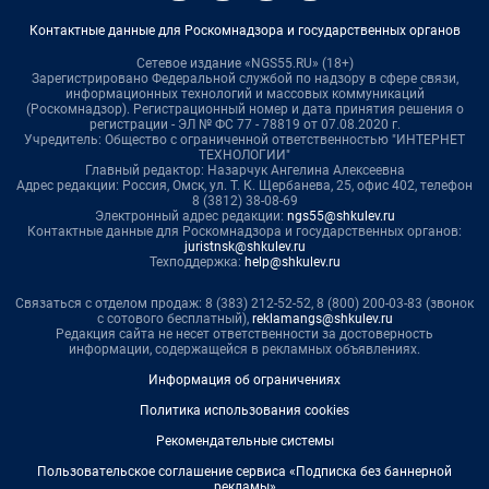
Контактные данные для Роскомнадзора и государственных органов
Сетевое издание «NGS55.RU» (18+)
Зарегистрировано Федеральной службой по надзору в сфере связи,
информационных технологий и массовых коммуникаций
(Роскомнадзор). Регистрационный номер и дата принятия решения о
регистрации - ЭЛ № ФС 77 - 78819 от 07.08.2020 г.
Учредитель: Общество с ограниченной ответственностью "ИНТЕРНЕТ
ТЕХНОЛОГИИ"
Главный редактор: Назарчук Ангелина Алексеевна
Адрес редакции: Россия, Омск, ул. Т. К. Щербанева, 25, офис 402, телефон
8 (3812) 38-08-69
Электронный адрес редакции:
ngs55@shkulev.ru
Контактные данные для Роскомнадзора и государственных органов:
juristnsk@shkulev.ru
Техподдержка:
help@shkulev.ru
Связаться с отделом продаж: 8 (383) 212-52-52, 8 (800) 200-03-83 (звонок
с сотового бесплатный),
reklamangs@shkulev.ru
Редакция сайта не несет ответственности за достоверность
информации, содержащейся в рекламных объявлениях.
Информация об ограничениях
Политика использования cookies
Рекомендательные системы
Пользовательское соглашение сервиса «Подписка без баннерной
рекламы»