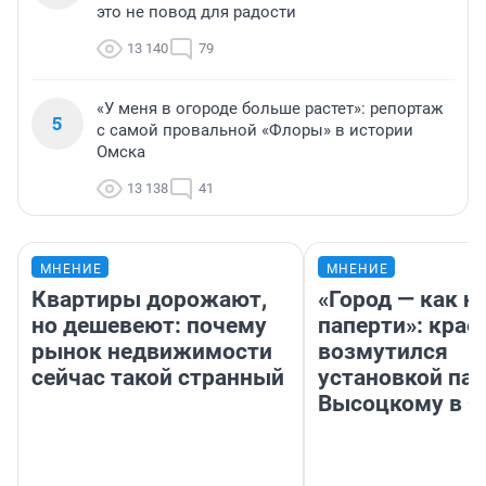
это не повод для радости
13 140
79
«У меня в огороде больше растет»: репортаж
5
с самой провальной «Флоры» в истории
Омска
13 138
41
МНЕНИЕ
МНЕНИЕ
Квартиры дорожают,
«Город — как н
но дешевеют: почему
паперти»: крае
рынок недвижимости
возмутился
сейчас такой странный
установкой па
Высоцкому в 