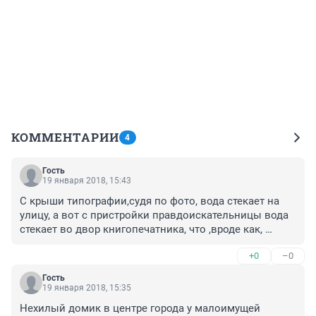
КОММЕНТАРИИ
4
Гость
19 января 2018, 15:43
С крыши типографии,судя по фото, вода стекает на 
улицу, а вот с пристройки правдоискательницы вода 
стекает во двор книгопечатника, что ,вроде как, 
незаконно. Пристройку просительницы , согласно 
+0
–0
нормам, надо сносить. 

Видимо зная это шустрая бабулька избрала метод 
Гость
нападения.
19 января 2018, 15:35
Нехилый домик в центре города у малоимущей 