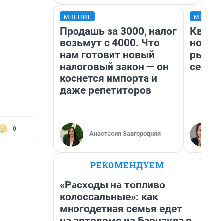
МНЕНИЕ
МНЕНИ
Продашь за 3000, налог
Кварт
возьмут с 4000. Что
но де
нам готовит новый
рынок
налоговый закон — он
сейча
коснется импорта и
даже репетиторов
0
Анастасия Завгородняя
РЕКОМЕНДУЕМ
«Расходы на топливо
колоссальные»: как
многодетная семья едет
на автодоме из Барнаула в