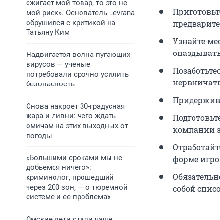
сжигает мой товар, то это не
Приготовьт
мой риск». Основатель Levrana
обрушился с критикой на
предварите
Татьяну Ким
Узнайте ме
опаздывать
Надвигается волна пугающих
вирусов — ученые
Позаботьте
потребовали срочно усилить
нервничать,
безопасность
Придержива
Снова накроет 30-градусная
жара и ливни: чего ждать
Подготовьте
омичам на этих выходных от
компании з
погоды
Отработайт
«Большими сроками мы не
форме игро
добьемся ничего»:
Обязательно
криминолог, прошедший
через 200 зон, — о тюремной
собой списо
системе и ее проблемах
Омские дети стали чаще