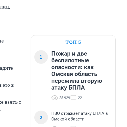
лиц,
не
ТОП 5
Пожар и две
1
беспилотные
опасности: как
дадите
Омская область
пережила вторую
 это в
атаку БПЛА
28 929
22
е взять с
.
ПВО отражает атаку БПЛА в
2
Омской области