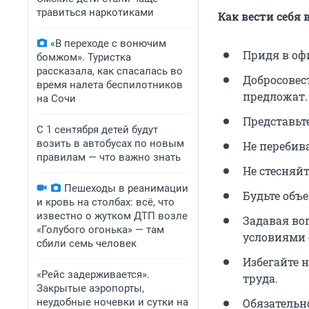
травиться наркотиками
Как вести себя 
«В переходе с вонючим
Придя в оф
бомжом». Туристка
рассказала, как спасалась во
Добросовес
время налета беспилотников
предложат.
на Сочи
Представьт
С 1 сентября детей будут
возить в автобусах по новым
Не перебив
правилам — что важно знать
Не стесняй
Пешеходы в реанимации
Будьте объ
и кровь на столбах: всё, что
известно о жутком ДТП возле
Задавая во
«Голубого огонька» — там
условиями 
сбили семь человек
Избегайте н
«Рейс задерживается».
труда.
Закрытые аэропорты,
неудобные ночевки и сутки на
Обязательно