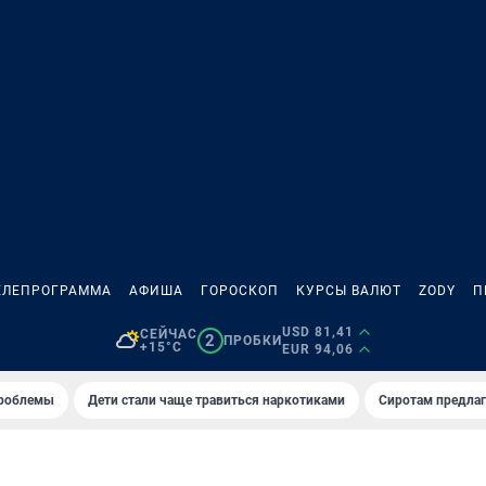
ЕЛЕПРОГРАММА
АФИША
ГОРОСКОП
КУРСЫ ВАЛЮТ
ZODY
П
USD 81,41
СЕЙЧАС
2
ПРОБКИ
+15°C
EUR 94,06
проблемы
Дети стали чаще травиться наркотиками
Сиротам предла