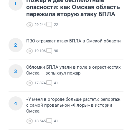
1
опасности: как Омская область
пережила вторую атаку БПЛА
29 244
22
ПВО отражает атаку БПЛА в Омской области
2
19 106
90
Обломки БПЛА упали в поле в окрестностях
3
Омска — вспыхнул пожар
17 874
41
«У меня в огороде больше растет»: репортаж
4
с самой провальной «Флоры» в истории
Омска
13 545
41