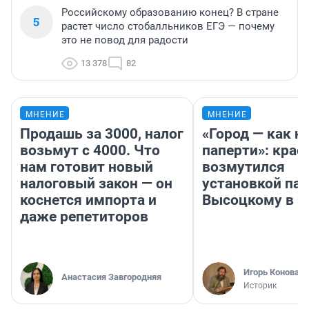
Российскому образованию конец? В стране
5
растет число стобалльников ЕГЭ — почему
это не повод для радости
13 378
82
МНЕНИЕ
МНЕНИЕ
Продашь за 3000, налог
«Город — как н
возьмут с 4000. Что
паперти»: крае
нам готовит новый
возмутился
налоговый закон — он
установкой па
коснется импорта и
Высоцкому в 
даже репетиторов
Игорь Коновал
Анастасия Завгородняя
Историк