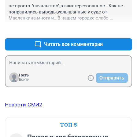
не просто "начальство",а заинтересованное...Как не 
понравились выводы,услышанные у суде от 
Масленкина многим...В нашем городке слабо 
получить честности от судейства,а ведь за многим 
+4
–0
решением стоят судьбы людей,защита их прав.
Читать все комментарии
Гость
Отправить
Войти
Новости СМИ2
ТОП 5
Пожар и две беспилотные