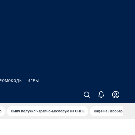
РОМОКОДЫ
ИГРЫ
о
Омич получил черепно-мозговую на ОНПЗ
Кафе на Левобережье в