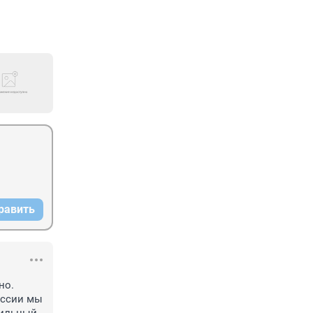
равить
о. 
оссии мы 