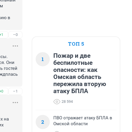
ильный 
м 
ию в 
+1
–0
ТОП 5
Пожар и две
сы. 
1
беспилотные
я. Они 
 гостей 
опасности: как
ждплась 
Омская область
пережила вторую
атаку БПЛА
+0
–1
28 594
ПВО отражает атаку БПЛА в
 на 
2
Омской области
х 