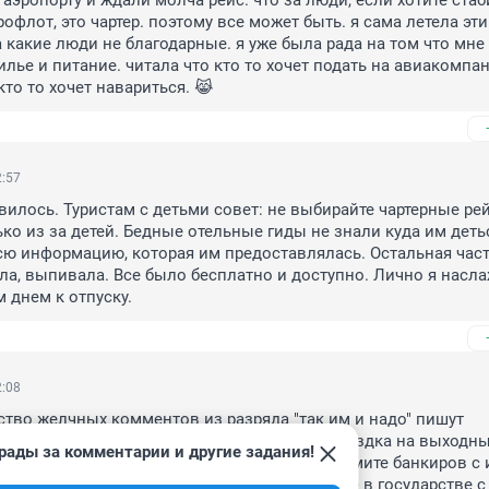
 аэропорту и ждали молча рейс. что за люди, если хотите стаб
офлот, это чартер. поэтому все может быть. я сама летела эти
 какие люди не благодарные. я уже была рада на том что мне 
лье и питание. читала что кто то хочет подать на авиакомпан
 кто то хочет навариться. 😹
2:57
вилось. Туристам с детьми совет: не выбирайте чартерные рей
ко из за детей. Бедные отельные гиды не знали куда им детьс
 информацию, которая им предоставлялась. Остальная часть
ала, выпивала. Все было бесплатно и доступно. Лично я насла
 днем к отпуску.
2:08
во желчных комментов из разряда "так им и надо" пишут 
дачники, для которых предел мечтаний - поездка на выходных
рады за комментарии и другие задания!
ег Иртыша. Работайте, зарабатывайте, не кормите банкиров с и
мами и кредитами и глядишь тоже отдохнете в государстве с 