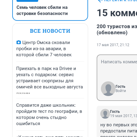
ПЕРЕЙТИ К ПУ
Семь человек сбили на
15 комм
островке безопасности
200 туристов и
ВСЕ НОВОСТИ
(обновлено)
Центр Омска сковали
17 мая 2017, 21:12
пробки из-за аварии, в
которой сбили 7 человек
Приехать в парк на Drivee и
уехать с подарком: сервис
устраивает сюрпризы для
омичей все выходные августа
Гость
Войти
Справится даже школьник:
пройдите тест по географии, в
Гость
19 мая 2017, 1
котором очень стыдно
ошибиться
ну во первых это
предостали питан