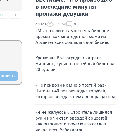
в последние минуты
пропажи девушки
+7
–11
4 часа
12 768
9
«Мы начали в самое нестабильное
время»: как многодетная мама из
Архангельска создала свой бизнес
Уроженка Волгограда выиграла
миллион, купив лотерейный билет за
20 рублей
равить
«Не привози их мне в третий раз».
Читинец 40 лет разводит голубей,
которые всегда к нему возвращаются
«Я не жалуюсь». Строитель лишился
рук и ног и стал звездой соцсетей:
как он живет и почему его семью
искал весь Узбекистан