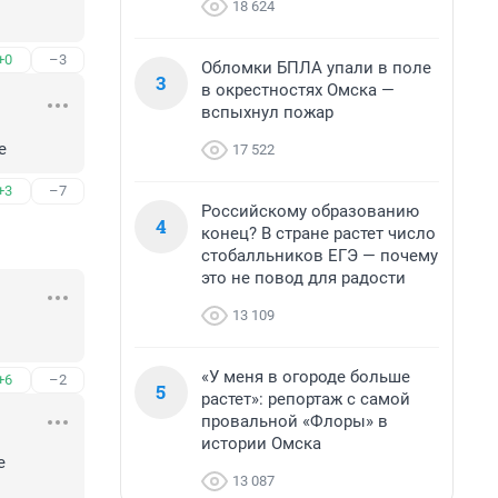
18 624
+0
–3
Обломки БПЛА упали в поле
3
в окрестностях Омска —
вспыхнул пожар
е
17 522
+3
–7
Российскому образованию
4
конец? В стране растет число
стобалльников ЕГЭ — почему
это не повод для радости
13 109
«У меня в огороде больше
+6
–2
5
растет»: репортаж с самой
провальной «Флоры» в
истории Омска
 
13 087