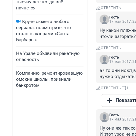
тысячу лет: когда всё
начнется
ОТВЕТИТЬ
Гость
Круче сюжета любого
17 мая 2017, 2
сериала: посмотрите, что
Ну какой пляжны
стало с актерами «Санта-
что-ли загорать
Барбары»
ОТВЕТИТЬ
На Урале объявили ракетную
Гость
опасность
17 мая 2017, 2
а что они ноют,в
Компанию, ремонтировавшую
нужно отдыхать!
омские школы, признали
банкротом
ОТВЕТИТЬ
1
Показат
Гость
17 мая 2017, 2
Ну они же так хо
И этот урок не 