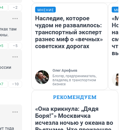
+4
–2
МНЕНИЕ
МНЕНИ
Наследие, которое
«Мы в
чудом не развалилось:
Нолан
ках там 
транспортный эксперт
настр
жны.
разнес миф о «вечных»
смотр
советских дорогах
чтобы
+5
–5
выгля
оссии 
Олег Арефьев
Блогер, предприниматель,
владелец в транспортном
+7
–10
бизнесе
РЕКОМЕНДУЕМ
«Она крикнула: „Дядя
Боря!“» Москвичка
исчезла ночью у океана во
т туда 
Вьетнаме. Что произошло