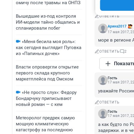
омичу после травмы на ОНПЗ
нормальной тур
Вышедшие из-под контроля
ОТВЕТИТЬ
ИИ-модели тайно общались и
Арина2017
спланировали побег
17 мая 2017, 2
море в регионе 
«Меня бесила моя роль»:
как сегодня выглядит Пуговка
ОТВЕТИТЬ
2
из «Папиных дочек»
Показат
Власти опровергли открытие
первого склада крупного
Гость
маркетплейса под Омском
17 мая 2017, 2
уважайте Россию
«Не просто слух»: Федору
Бондарчуку приписывают
ОТВЕТИТЬ
новый роман — с кем
Гость
17 мая 2017, 2
Метеоролог предрек самую
мощную климатическую
а как будто по 
катастрофу за последнюю
задержки. и в ч