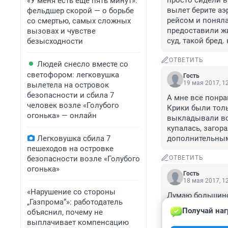
просто сидели в
«У меня есть еще пять минут»:
вылет берите аэр
фельдшер скорой — о борьбе
рейсом и поняла
со смертью, самых сложных
предоставили жи
вызовах и чувстве
суд, такой бред.
безысходности
ОТВЕТИТЬ
Людей снесло вместе со
светофором: легковушка
Гость
19 мая 2017, 1
вылетела на островок
безопасности и сбила 7
А мне все понра
человек возле «Голубого
Крики были толь
огонька» — онлайн
выкладывали всю
купалась, загор
Легковушка сбила 7
дополнительным
пешеходов на островке
безопасности возле «Голубого
ОТВЕТИТЬ
огонька»
Гость
18 мая 2017, 1
«Нарушение со стороны
Думаю большинст
„Газпрома“»: работодатель
завистливые неу
Получай наг
объяснил, почему не
"шашлык" на бер
выплачивает компенсацию
"выгодными" зай