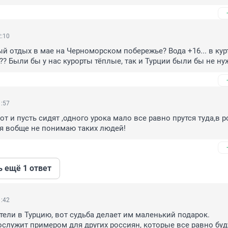
2:10
й отдых в мае на Черноморском побережье? Вода +16... в курт
??? Были бы у нас курорты тёплые, так и Турции были бы не ну
1:57
от и пусть сидят ,одного урока мало все равно прутся туда,в р
я вобще не понимаю таких людей!
ь ещё 1 ответ
1:42
тели в Турцию, вот судьба делает им маленький подарок.

послужит примером для других россиян, которые все равно буду