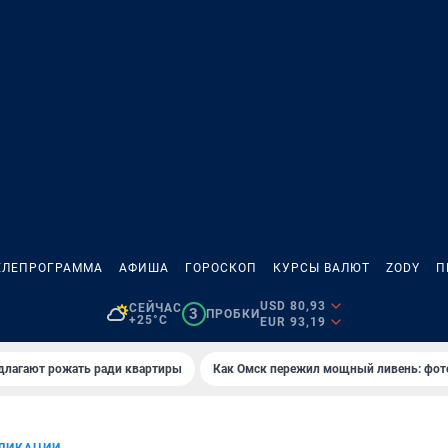
ЕЛЕПРОГРАММА
АФИША
ГОРОСКОП
КУРСЫ ВАЛЮТ
ZODY
П
USD 80,93
СЕЙЧАС
3
ПРОБКИ
+25°C
EUR 93,19
длагают рожать ради квартиры
Как Омск пережил мощный ливень: фот