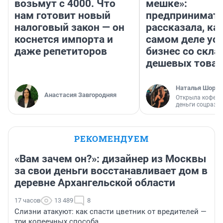
возьмут с 4000. Что
мешке»:
нам готовит новый
предпринимат
налоговый закон — он
рассказала, как
коснется импорта и
самом деле ус
даже репетиторов
бизнес со скл
дешевых това
Наталья Шорох
Анастасия Завгородняя
Открыла кофейн
деньги соцразв
РЕКОМЕНДУЕМ
«Вам зачем он?»: дизайнер из Москвы
за свои деньги восстанавливает дом в
деревне Архангельской области
17 часов
13 489
8
Слизни атакуют: как спасти цветник от вредителей —
три копеечных способа