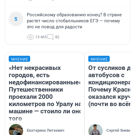
Российскому образованию конец? В стране
5
растет число стобалльников ЕГЭ — почему
это не повод для радости
13 465
82
МНЕНИЕ
МНЕНИЕ
«Нет некрасивых
От сусликов до
городов, есть
автобусов с
недофинансированные».
кондиционерам
Путешественники
Почему Красно
проехали 2000
оказался круч
километров по Уралу на
(почти во всём
машине — стоило ли оно
того
Екатерина Литкевич
Сергей Энквист