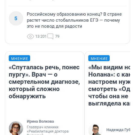
Российскому образованию конец? В стране
5
растет число стобалльников ЕГЭ — почему
это не повод для радости
13 201
79
МНЕНИЕ
МНЕНИЕ
«Спуталась речь, понес
«Мы видим нов
пургу». Врач — о
Нолана»: с как
смертельном диагнозе,
настроем нужн
который сложно
смотреть «Оди
обнаружить
чтобы она не
выглядела как
Ирина Волкова
Главврач клиники
Надежда Губар
«Реабилитация доктора