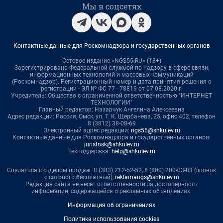
Мы в соцсетях
Контактные данные для Роскомнадзора и государственных органов
Сетевое издание «NGS55.RU» (18+)
Зарегистрировано Федеральной службой по надзору в сфере связи,
информационных технологий и массовых коммуникаций
(Роскомнадзор). Регистрационный номер и дата принятия решения о
регистрации - ЭЛ № ФС 77 - 78819 от 07.08.2020 г.
Учредитель: Общество с ограниченной ответственностью "ИНТЕРНЕТ
ТЕХНОЛОГИИ"
Главный редактор: Назарчук Ангелина Алексеевна
Адрес редакции: Россия, Омск, ул. Т. К. Щербанева, 25, офис 402, телефон
8 (3812) 38-08-69
Электронный адрес редакции:
ngs55@shkulev.ru
Контактные данные для Роскомнадзора и государственных органов:
juristnsk@shkulev.ru
Техподдержка:
help@shkulev.ru
Связаться с отделом продаж: 8 (383) 212-52-52, 8 (800) 200-03-83 (звонок
с сотового бесплатный),
reklamangs@shkulev.ru
Редакция сайта не несет ответственности за достоверность
информации, содержащейся в рекламных объявлениях.
Информация об ограничениях
Политика использования cookies