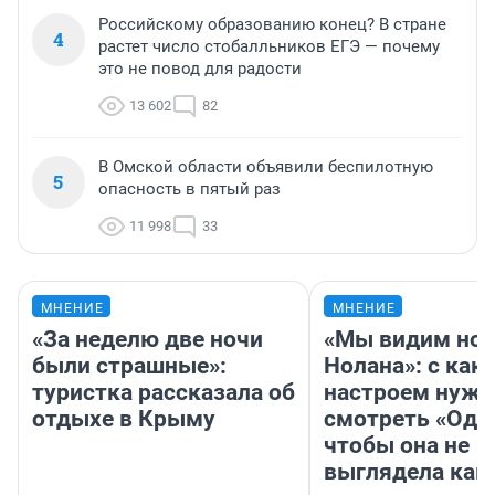
Российскому образованию конец? В стране
4
растет число стобалльников ЕГЭ — почему
это не повод для радости
13 602
82
В Омской области объявили беспилотную
5
опасность в пятый раз
11 998
33
МНЕНИЕ
МНЕНИЕ
«За неделю две ночи
«Мы видим нов
были страшные»:
Нолана»: с как
туристка рассказала об
настроем нужн
отдыхе в Крыму
смотреть «Оди
чтобы она не
выглядела как