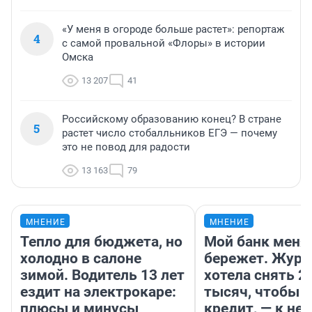
«У меня в огороде больше растет»: репортаж
4
с самой провальной «Флоры» в истории
Омска
13 207
41
Российскому образованию конец? В стране
5
растет число стобалльников ЕГЭ — почему
это не повод для радости
13 163
79
МНЕНИЕ
МНЕНИЕ
Тепло для бюджета, но
Мой банк меня
холодно в салоне
бережет. Журн
зимой. Водитель 13 лет
хотела снять 2
ездит на электрокаре:
тысяч, чтобы п
плюсы и минусы
кредит, — к не