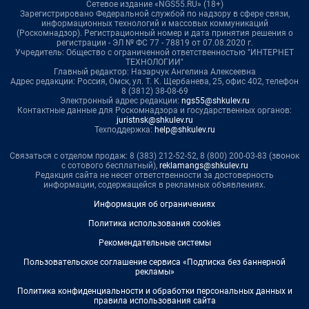
Сетевое издание «NGS55.RU» (18+)
Зарегистрировано Федеральной службой по надзору в сфере связи,
информационных технологий и массовых коммуникаций
(Роскомнадзор). Регистрационный номер и дата принятия решения о
регистрации - ЭЛ № ФС 77 - 78819 от 07.08.2020 г.
Учредитель: Общество с ограниченной ответственностью "ИНТЕРНЕТ
ТЕХНОЛОГИИ"
Главный редактор: Назарчук Ангелина Алексеевна
Адрес редакции: Россия, Омск, ул. Т. К. Щербанева, 25, офис 402, телефон
8 (3812) 38-08-69
Электронный адрес редакции:
ngs55@shkulev.ru
Контактные данные для Роскомнадзора и государственных органов:
juristnsk@shkulev.ru
Техподдержка:
help@shkulev.ru
Связаться с отделом продаж: 8 (383) 212-52-52, 8 (800) 200-03-83 (звонок
с сотового бесплатный),
reklamangs@shkulev.ru
Редакция сайта не несет ответственности за достоверность
информации, содержащейся в рекламных объявлениях.
Информация об ограничениях
Политика использования cookies
Рекомендательные системы
Пользовательское соглашение сервиса «Подписка без баннерной
рекламы»
Политика конфиденциальности и обработки персональных данных и
правила использования сайта