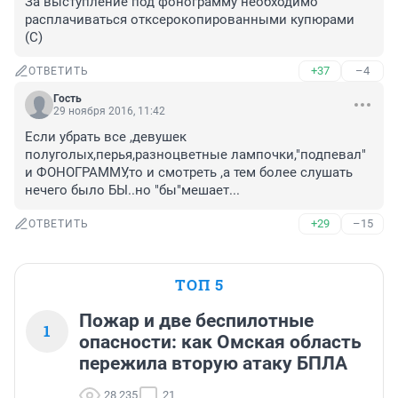
За выступление под фонограмму необходимо 
расплачиваться отксерокопированными купюрами 
(С)
+37
–4
ОТВЕТИТЬ
Гость
29 ноября 2016, 11:42
Если убрать все ,девушек 
полуголых,перья,разноцветные лампочки,"подпевал" 
и ФОНОГРАММУ,то и смотреть ,а тем более слушать 
нечего было БЫ..но "бы"мешает...
+29
–15
ОТВЕТИТЬ
ТОП 5
Пожар и две беспилотные
1
опасности: как Омская область
пережила вторую атаку БПЛА
28 235
21