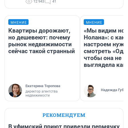
12 943
41
МНЕНИЕ
МНЕНИЕ
Квартиры дорожают,
«Мы видим нов
но дешевеют: почему
Нолана»: с как
рынок недвижимости
настроем нужн
сейчас такой странный
смотреть «Оди
чтобы она не
выглядела как
Екатерина Торопова
Надежда Губар
директор агентства
недвижимости
РЕКОМЕНДУЕМ
В уфимский приют привезли пермячку