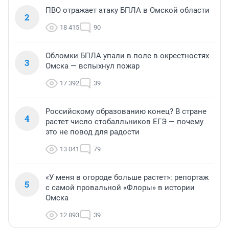
ПВО отражает атаку БПЛА в Омской области
2
18 415
90
Обломки БПЛА упали в поле в окрестностях
3
Омска — вспыхнул пожар
17 392
39
Российскому образованию конец? В стране
4
растет число стобалльников ЕГЭ — почему
это не повод для радости
13 041
79
«У меня в огороде больше растет»: репортаж
5
с самой провальной «Флоры» в истории
Омска
12 893
39