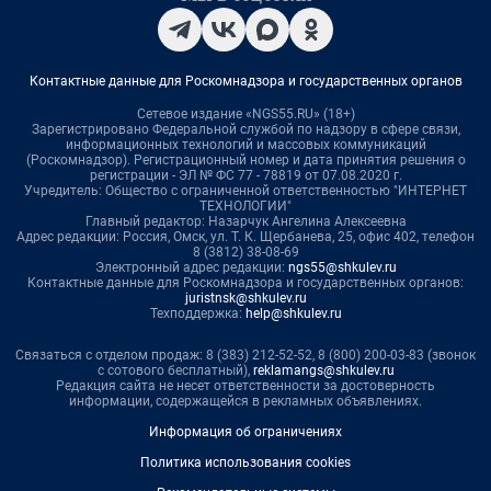
Контактные данные для Роскомнадзора и государственных органов
Сетевое издание «NGS55.RU» (18+)
Зарегистрировано Федеральной службой по надзору в сфере связи,
информационных технологий и массовых коммуникаций
(Роскомнадзор). Регистрационный номер и дата принятия решения о
регистрации - ЭЛ № ФС 77 - 78819 от 07.08.2020 г.
Учредитель: Общество с ограниченной ответственностью "ИНТЕРНЕТ
ТЕХНОЛОГИИ"
Главный редактор: Назарчук Ангелина Алексеевна
Адрес редакции: Россия, Омск, ул. Т. К. Щербанева, 25, офис 402, телефон
8 (3812) 38-08-69
Электронный адрес редакции:
ngs55@shkulev.ru
Контактные данные для Роскомнадзора и государственных органов:
juristnsk@shkulev.ru
Техподдержка:
help@shkulev.ru
Связаться с отделом продаж: 8 (383) 212-52-52, 8 (800) 200-03-83 (звонок
с сотового бесплатный),
reklamangs@shkulev.ru
Редакция сайта не несет ответственности за достоверность
информации, содержащейся в рекламных объявлениях.
Информация об ограничениях
Политика использования cookies