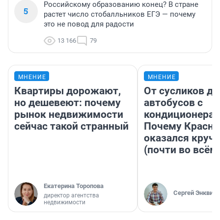
Российскому образованию конец? В стране
5
растет число стобалльников ЕГЭ — почему
это не повод для радости
13 166
79
МНЕНИЕ
МНЕНИЕ
Квартиры дорожают,
От сусликов до
но дешевеют: почему
автобусов с
рынок недвижимости
кондиционерам
сейчас такой странный
Почему Красно
оказался круч
(почти во всём
Екатерина Торопова
Сергей Энквист
директор агентства
недвижимости