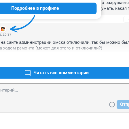
т осмотреть, чтоб понять, что тот уже постепенно разрушается
Подробнее в профиле
 обратил на это внимание омичей. Страшно подумать, какая т
и мост внезапно рухнет.
, 20:37
на сайте администрации омска отключили, так бы можно был
а ходом ремонта (может для этого и отключили?)
Читать все комментарии
Отп