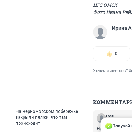
НГС.ОМСК
Фото Ивана Рей
Ирина 
0
Увидели опечатку? В
КОММЕНТАР
На Черноморском побережье
Гость
закрыли пляжи: что там
18 августа 2016
происходит
Получай 
Ну наконец-то з