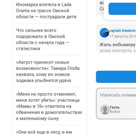
внимательно мос
Иномарка влетела в Lada
Спасибо Шишову,
Granta на трассе Омской
произойдет, есл
области — пострадали дети
Что сильнее всего
captain.freedom
подорожало в Омской
17 августа 2016
области с начала года —
Жаль вебкамеру 
статистика
дома смотреть з
«Август принесет новые
возможности»: Тамара Глоба
назвала, кому из знаков
зодиака улыбнется удача
«Меня не просто отменяют,
меня хотят убить»: участница
«Мамы в 16» ответила на
Гость
обвинения в домогательствах
Войти
к маленькому сыну
«Они всё еще в лесу, и им