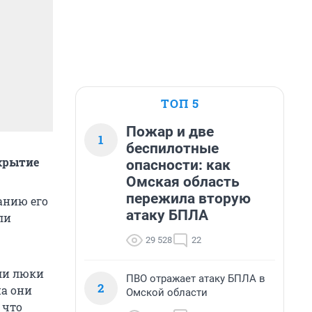
ТОП 5
Пожар и две
1
беспилотные
крытие
опасности: как
Омская область
пережила вторую
анию его
атаку БПЛА
ли
29 528
22
ли люки
ПВО отражает атаку БПЛА в
2
на они
Омской области
 что