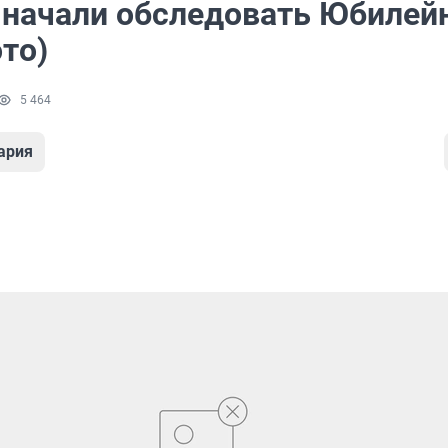
 начали обследовать Юбилей
то)
5 464
ария