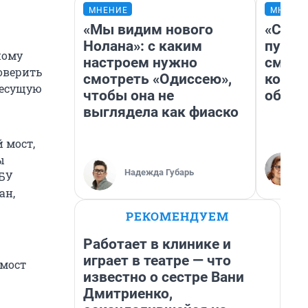
МНЕНИЕ
МНЕНИ
«Мы видим нового
«Спут
Нолана»: с каким
пургу»
ному
настроем нужно
смерт
оверить
смотреть «Одиссею»,
котор
несущую
чтобы она не
обнар
выглядела как фиаско
 мост,
ы
Надежда Губарь
 БУ
ан,
РЕКОМЕНДУЕМ
Работает в клинике и
играет в театре — что
 мост
известно о сестре Вани
Дмитриенко,