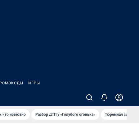
РОМОКОДЫ
ИГРЫ
, что известно
Разбор ДТП у «Голубого огонька»
Тюремная система