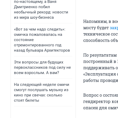
по-настоящему, а Ваня
Дмитриенко побил
необычный рекорд: новости
из мира шоу-бизнеса
Напомним, в вос
мосту будет
зак
«Вот за чем надо следить»:
техническое со
омичка пожаловалась на
состояние
способность объ
отремонтированного год
назад бульвара Архитекторов
По результатам
построенный в 
Эти вопросы для будущих
поддерживать о
первоклассников под силу не
всем взрослым. А вам?
«Эксплуатация 
работы проводи
На следующей неделе омичи
смогут послушать музыку из
Вопрос о состо
кино при свечах: сколько
стоят билеты
гендиректор к
опасен для оми