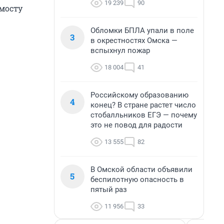
19 239
90
 мосту
Обломки БПЛА упали в поле
3
в окрестностях Омска —
вспыхнул пожар
18 004
41
Российскому образованию
4
конец? В стране растет число
стобалльников ЕГЭ — почему
это не повод для радости
13 555
82
В Омской области объявили
5
беспилотную опасность в
пятый раз
11 956
33