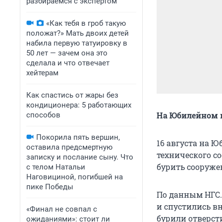
разбираемся с экспертом
«Как тебя в гроб такую
положат?» Мать двоих детей
набила первую татуировку в
50 лет — зачем она это
сделала и что отвечает
хейтерам
Как спастись от жары без
кондиционера: 5 работающих
На Юбилейном 
способов
Покорила пять вершин,
16 августа на 
оставила предсмертную
технического с
записку и послание сыну. Что
бурить сооруже
с телом Натальи
Наговициной, погибшей на
пике Победы
По данным НГС.
и спустились в
«Финал не совпал с
бурили отверст
ожиданиями»: стоит ли