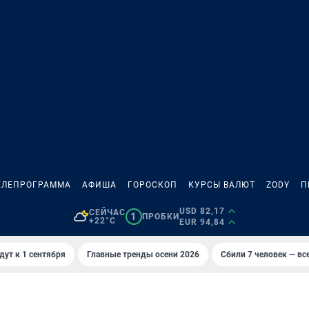
ЕЛЕПРОГРАММА
АФИША
ГОРОСКОП
КУРСЫ ВАЛЮТ
ZODY
П
USD 82,17
СЕЙЧАС
1
ПРОБКИ
+22°C
EUR 94,84
дут к 1 сентября
Главные тренды осени 2026
Сбили 7 человек — все