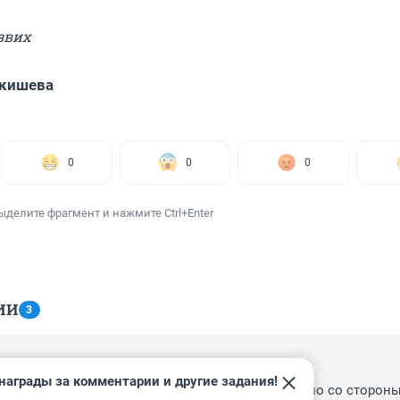
звих
Акишева
0
0
0
ыделите фрагмент и нажмите Ctrl+Enter
ИИ
3
, 05:42
награды за комментарии и другие задания!
ашевелились, подкованному инженеру достаточно со стороны