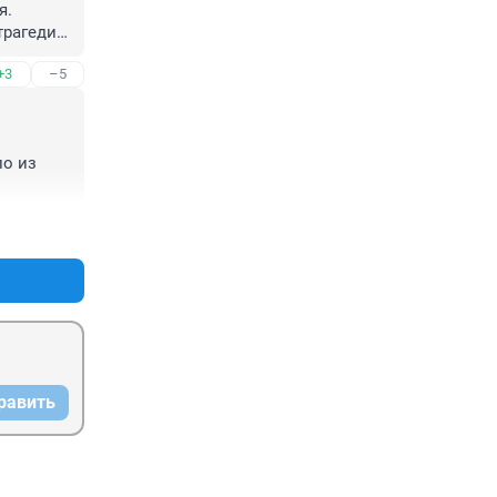
. 
рагедия 
+3
–5
о из 
+8
–4
равить