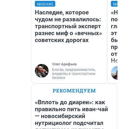
МНЕНИЕ
МНЕНИ
Наследие, которое
«Нико
чудом не развалилось:
побед
транспортный эксперт
главн
разнес миф о «вечных»
этого
советских дорогах
бьет 
прока
отзыв
Нолан
Олег Арефьев
Блогер, предприниматель,
владелец в транспортном
бизнесе
РЕКОМЕНДУЕМ
«Вплоть до диареи»: как
правильно пить иван-чай
— новосибирский
нутрициолог подсчитал