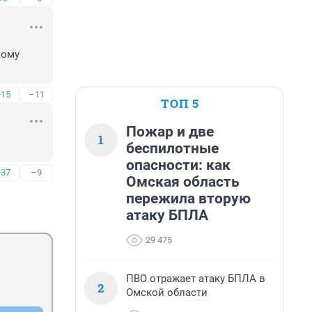
ому 
+15
–11
ТОП 5
Пожар и две
1
беспилотные
опасности: как
+37
–9
Омская область
пережила вторую
атаку БПЛА
29 475
ПВО отражает атаку БПЛА в
2
Омской области