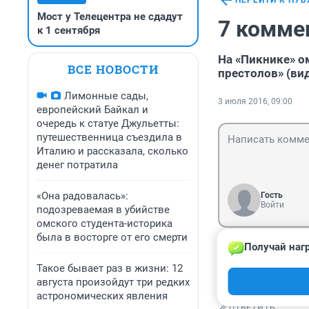
ПЕРЕЙТИ К ПУ
Мост у Телецентра не сдадут
7 комме
к 1 сентября
На «Пикнике» о
ВСЕ НОВОСТИ
престолов» (ви
Лимонные сады,
3 июля 2016, 09:00
европейский Байкал и
очередь к статуе Джульетты:
путешественница съездила в
Италию и рассказала, сколько
денег потратила
«Она радовалась»:
Гость
Войти
подозреваемая в убийстве
омского студента-историка
была в восторге от его смерти
Получай наг
Гость
4 июля 2016, 1
Такое бывает раз в жизни: 12
Я не смотрел ещ
августа произойдут три редких
астрономических явления
ОТВЕТИТЬ