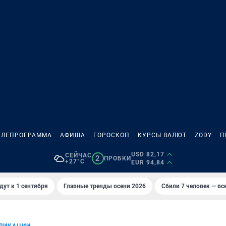
ЕЛЕПРОГРАММА
АФИША
ГОРОСКОП
КУРСЫ ВАЛЮТ
ZODY
П
USD 82,17
СЕЙЧАС
2
ПРОБКИ
+27°C
EUR 94,84
дут к 1 сентября
Главные тренды осени 2026
Сбили 7 человек — все