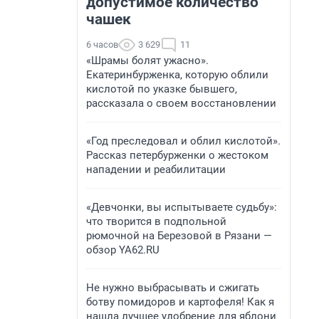
допустимое количество
чашек
6 часов
3 629
11
«Шрамы болят ужасно».
Екатеринбурженка, которую облили
кислотой по указке бывшего,
рассказала о своем восстановлении
«Год преследовал и облил кислотой».
Рассказ петербурженки о жестоком
нападении и реабилитации
«Девчонки, вы испытываете судьбу»:
что творится в подпольной
рюмочной на Березовой в Рязани —
обзор YA62.RU
Не нужно выбрасывать и сжигать
ботву помидоров и картофеля! Как я
нашла лучшее удобрение для яблони