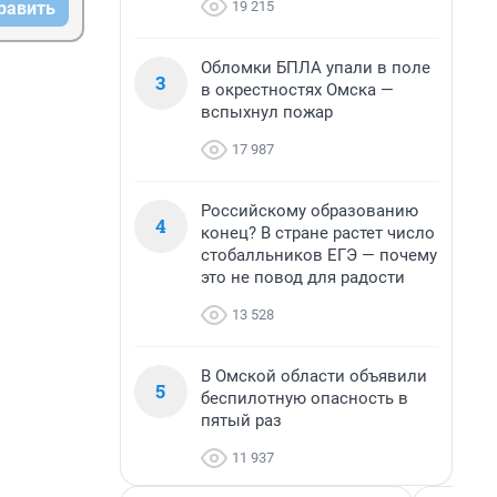
19 215
равить
Обломки БПЛА упали в поле
3
в окрестностях Омска —
вспыхнул пожар
17 987
Российскому образованию
4
конец? В стране растет число
стобалльников ЕГЭ — почему
это не повод для радости
13 528
В Омской области объявили
5
беспилотную опасность в
пятый раз
11 937