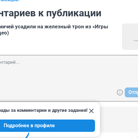
БЛИКАЦИИ
нтариев к публикации
мичей усадили на железный трон из «Игры
део)
Отп
рады за комментарии и другие задания!
5:10
Подробнее в профиле
е