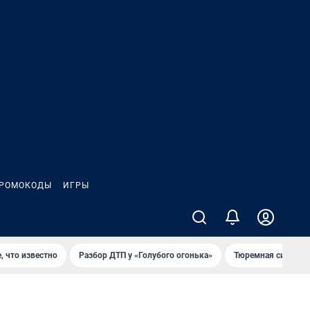
РОМОКОДЫ
ИГРЫ
, что известно
Разбор ДТП у «Голубого огонька»
Тюремная система