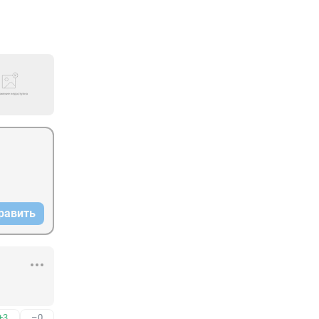
равить
+3
–0