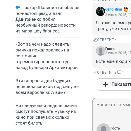
Прохор Шаляпин влюбился
Gandjslims
по-настоящему, а Ваня
3 июля 2016, 1
Дмитриенко побил
Я тоже не смотр
необычный рекорд: новости
трону, уже смотр
из мира шоу-бизнеса
ОТВЕТИТЬ
«Вот за чем надо следить»:
Гость
омичка пожаловалась на
3 июля 2016, 1
состояние
Есть еще люди к
отремонтированного год
назад бульвара Архитекторов
ОТВЕТИТЬ
4
Эти вопросы для будущих
Показат
первоклассников под силу не
всем взрослым. А вам?
На следующей неделе омичи
смогут послушать музыку из
кино при свечах: сколько
стоят билеты
Гость