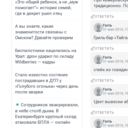
Про кемеровскую
«Это общий ребенок, а не „муж
традиционно. По
помогает“»: истории семей,
где в декрет ушел отец
ОТВЕТИТЬ
Гость
А вы знаете, какие
31 мая 2016, 1
знаменитости связаны с
Омском? Давайте проверим
Гриль-бар «Тайга
ОТВЕТИТЬ
Беспилотники нацелились на
Урал: дрон ударил по складу
Гость
Wildberries — кадры
31 мая 2016, 1
стейк из говядин
Стало известно состяние
пострадавших в ДТП у
ОТВЕТИТЬ
«Голубого огонька» через день
Гость
после аварии
31 мая 2016, 1
Цвет вывески аб
Сотрудников эвакуировали,
в небе столб дыма. В
ОТВЕТИТЬ
Екатеринбурге крупный склад
Гость
атаковали БПЛА — онлайн
31 мая 2016, 1