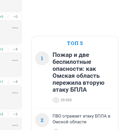
+5
–0
ТОП 5
+2
–4
Пожар и две
1
беспилотные
опасности: как
Омская область
пережила вторую
+1
–4
атаку БПЛА
29 053
+3
–3
ПВО отражает атаку БПЛА в
2
Омской области