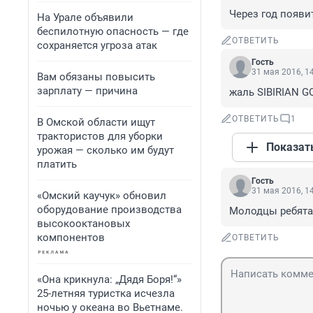
Через год появи
На Урале объявили
беспилотную опасность — где
ОТВЕТИТЬ
сохраняется угроза атак
Гость
31 мая 2016, 1
Вам обязаны повысить
зарплату — причина
жаль SIBIRIAN G
ОТВЕТИТЬ
1
В Омской области ищут
трактористов для уборки
Показат
урожая — сколько им будут
платить
Гость
31 мая 2016, 1
«Омский каучук» обновил
оборудование производства
Молодцы ребята,
высокооктановых
компонентов
ОТВЕТИТЬ
«Она крикнула: „Дядя Боря!“»
25-летняя туристка исчезла
ночью у океана во Вьетнаме.