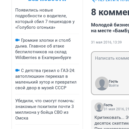
ПЕРЕЙТИ К ПУ
8 комме
Появились новые
подробности о водителе,
который сбил 7 пешеходов у
Молодой бизнес
«Голубого огонька»
на месте «БамБ
Громкие хлопки и столб
31 мая 2016, 13:39
дыма. Главное об атаке
беспилотников на склад
Wildberries в Екатеринбурге
С детства грезил о ГАЗ-24:
автоплюшкин переехал в
маленький хутор и превратил
Гость
Войти
свой двор в музей СССР
Убедили, что смогут помочь:
Гость
знакомые похитили почти 3
31 мая 2016, 2
миллиона у бойца СВО из
Критиковать... 
Омска
десяток скептик