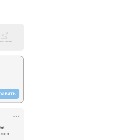
равить
е 
жно! 