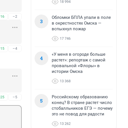
18 994
+16
–2
Обломки БПЛА упали в поле
3
в окрестностях Омска —
вспыхнул пожар
17 746
+15
–4
«У меня в огороде больше
4
растет»: репортаж с самой
провальной «Флоры» в
истории Омска
13 368
Российскому образованию
+25
–5
5
конец? В стране растет число
стобалльников ЕГЭ — почему
это не повод для радости
13 262