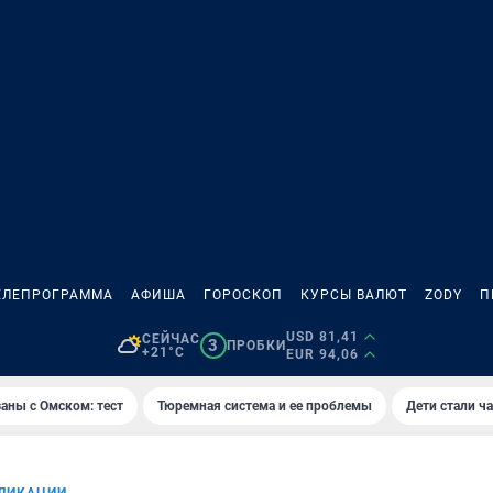
ЕЛЕПРОГРАММА
АФИША
ГОРОСКОП
КУРСЫ ВАЛЮТ
ZODY
П
USD 81,41
СЕЙЧАС
3
ПРОБКИ
+21°C
EUR 94,06
аны с Омском: тест
Тюремная система и ее проблемы
Дети стали ч