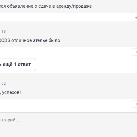
тся объявление о сдаче в аренду/продаже
4:18
OODS отличное ателье было
ь ещё 1 ответ
4:02
 успехов!