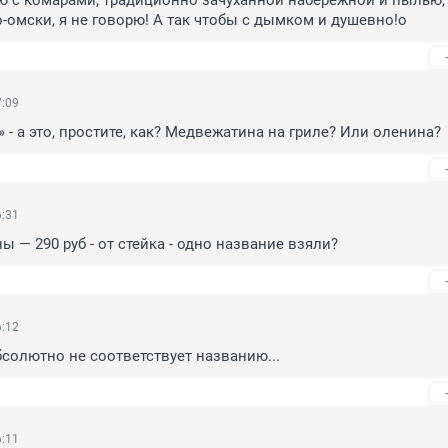
 с комарами, традиционно зачуханной набережной и пылью, 
-омски, я не говорю! А так чтобы с дымком и душевно!о
7:09
» - а это, простите, как? Медвежатина на гриле? Или оленина?
6:31
ы — 290 руб - от стейка - одно название взяли?
6:12
солютно не соответствует названию...
6:11