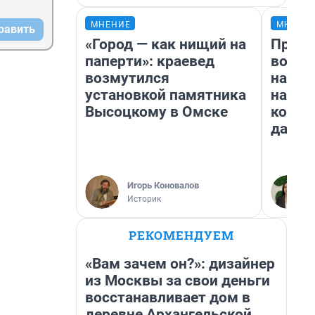
МНЕНИЕ
МНЕНИ
равить
«Город — как нищий на
Прода
паперти»: краевед
возьм
возмутился
нам г
установкой памятника
налог
Высоцкому в Омске
косне
даже 
Игорь Коновалов
Историк
РЕКОМЕНДУЕМ
«Вам зачем он?»: дизайнер
из Москвы за свои деньги
восстанавливает дом в
деревне Архангельской