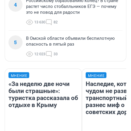
Российскому образованию конец? В стране
4
растет число стобалльников ЕГЭ — почему
это не повод для радости
13 630
82
В Омской области объявили беспилотную
5
опасность в пятый раз
12 023
33
МНЕНИЕ
МНЕНИЕ
«За неделю две ночи
Наследие, кото
были страшные»:
чудом не разва
туристка рассказала об
транспортный 
отдыхе в Крыму
разнес миф о 
советских доро