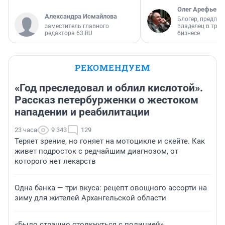
Олег Арефьев
Александра Исмайлова
Блогер, предпри
заместитель главного
владелец в тра
редактора 63.RU
бизнесе
РЕКОМЕНДУЕМ
«Год преследовал и облил кислотой».
Рассказ петербурженки о жестоком
нападении и реабилитации
23 часа
9 343
129
Теряет зрение, но гоняет на мотоцикле и скейте. Как
живет подросток с редчайшим диагнозом, от
которого нет лекарств
Одна банка — три вкуса: рецепт овощного ассорти на
зиму для жителей Архангельской области
«Было страшно столкнуться с полицией».