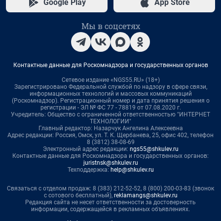
Google Play
App Store
Мы в соцсетях
Контактные данные для Роскомнадзора и государственных органов
Сетевое издание «NGS55.RU» (18+)
Зарегистрировано Федеральной службой по надзору в сфере связи,
информационных технологий и массовых коммуникаций
(Роскомнадзор). Регистрационный номер и дата принятия решения о
регистрации - ЭЛ № ФС 77 - 78819 от 07.08.2020 г.
Учредитель: Общество с ограниченной ответственностью "ИНТЕРНЕТ
ТЕХНОЛОГИИ"
Главный редактор: Назарчук Ангелина Алексеевна
Адрес редакции: Россия, Омск, ул. Т. К. Щербанева, 25, офис 402, телефон
8 (3812) 38-08-69
Электронный адрес редакции:
ngs55@shkulev.ru
Контактные данные для Роскомнадзора и государственных органов:
juristnsk@shkulev.ru
Техподдержка:
help@shkulev.ru
Связаться с отделом продаж: 8 (383) 212-52-52, 8 (800) 200-03-83 (звонок
с сотового бесплатный),
reklamangs@shkulev.ru
Редакция сайта не несет ответственности за достоверность
информации, содержащейся в рекламных объявлениях.