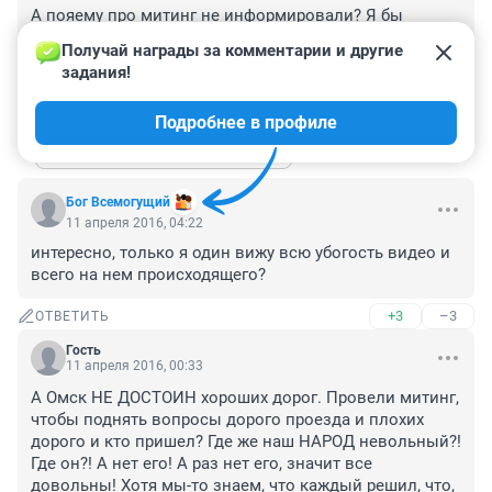
А пояему про митинг не информировали? Я бы 
пришел. Что такое 100 чел.? А Вот тесячи три....., а 
Получай награды за комментарии и другие 
лучше 10.
задания!
+10
–1
ОТВЕТИТЬ
1
Подробнее в профиле
Показать ещё 1 ответ
Бог Всемогущий
11 апреля 2016, 04:22
интересно, только я один вижу всю убогость видео и 
всего на нем происходящего?
+3
–3
ОТВЕТИТЬ
Гость
11 апреля 2016, 00:33
А Омск НЕ ДОСТОИН хороших дорог. Провели митинг, 
чтобы поднять вопросы дорого проезда и плохих 
дорого и кто пришел? Где же наш НАРОД невольный?! 
Где он?! А нет его! А раз нет его, значит все 
довольны! Хотя мы-то знаем, что каждый решил, что, 