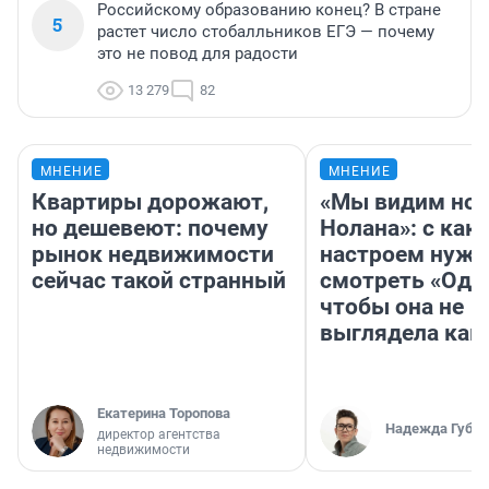
Российскому образованию конец? В стране
5
растет число стобалльников ЕГЭ — почему
это не повод для радости
13 279
82
МНЕНИЕ
МНЕНИЕ
Квартиры дорожают,
«Мы видим нов
но дешевеют: почему
Нолана»: с как
рынок недвижимости
настроем нужн
сейчас такой странный
смотреть «Оди
чтобы она не
выглядела как
Екатерина Торопова
Надежда Губар
директор агентства
недвижимости