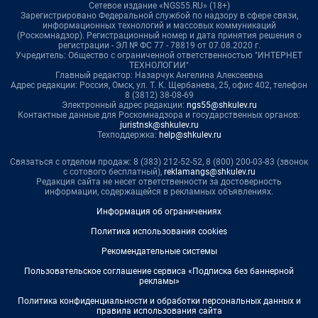
Сетевое издание «NGS55.RU» (18+)
Зарегистрировано Федеральной службой по надзору в сфере связи,
информационных технологий и массовых коммуникаций
(Роскомнадзор). Регистрационный номер и дата принятия решения о
регистрации - ЭЛ № ФС 77 - 78819 от 07.08.2020 г.
Учредитель: Общество с ограниченной ответственностью "ИНТЕРНЕТ
ТЕХНОЛОГИИ"
Главный редактор: Назарчук Ангелина Алексеевна
Адрес редакции: Россия, Омск, ул. Т. К. Щербанева, 25, офис 402, телефон
8 (3812) 38-08-69
Электронный адрес редакции:
ngs55@shkulev.ru
Контактные данные для Роскомнадзора и государственных органов:
juristnsk@shkulev.ru
Техподдержка:
help@shkulev.ru
Связаться с отделом продаж: 8 (383) 212-52-52, 8 (800) 200-03-83 (звонок
с сотового бесплатный),
reklamangs@shkulev.ru
Редакция сайта не несет ответственности за достоверность
информации, содержащейся в рекламных объявлениях.
Информация об ограничениях
Политика использования cookies
Рекомендательные системы
Пользовательское соглашение сервиса «Подписка без баннерной
рекламы»
Политика конфиденциальности и обработки персональных данных и
правила использования сайта