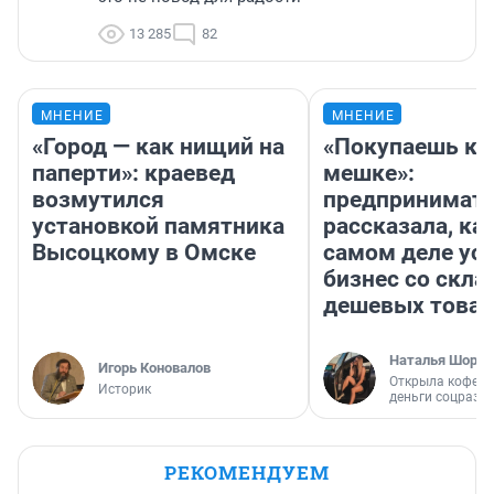
13 285
82
МНЕНИЕ
МНЕНИЕ
«Город — как нищий на
«Покупаешь ко
паперти»: краевед
мешке»:
возмутился
предпринимат
установкой памятника
рассказала, как
Высоцкому в Омске
самом деле ус
бизнес со скл
дешевых това
Наталья Шорох
Игорь Коновалов
Открыла кофейн
Историк
деньги соцразв
РЕКОМЕНДУЕМ