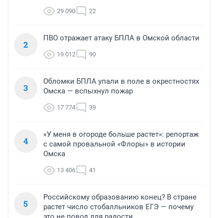
29 090
22
ПВО отражает атаку БПЛА в Омской области
2
19 012
90
Обломки БПЛА упали в поле в окрестностях
3
Омска — вспыхнул пожар
17 774
39
«У меня в огороде больше растет»: репортаж
4
с самой провальной «Флоры» в истории
Омска
13 406
41
Российскому образованию конец? В стране
5
растет число стобалльников ЕГЭ — почему
это не повод для радости