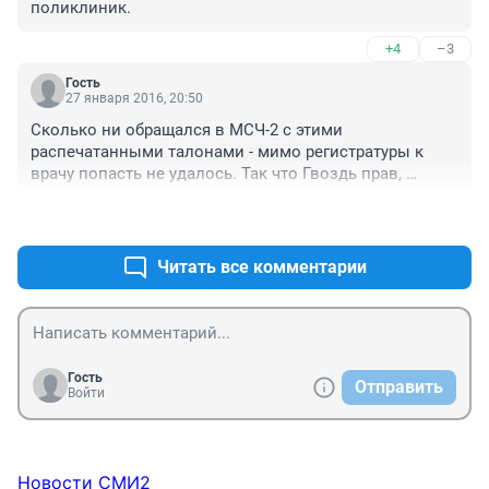
поликлиник.
+4
–3
Гость
27 января 2016, 20:50
Сколько ни обращался в МСЧ-2 с этими 
распечатанными талонами - мимо регистратуры к 
врачу попасть не удалось. Так что Гвоздь прав, 
получается.

+10
–2
Может, где-то "на местах" и работает эта система как 
надо, но далеко не везде.
Читать все комментарии
Гость
Отправить
Войти
Новости СМИ2