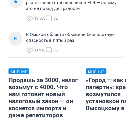
4
растет число стобалльников ЕГЭ — почему
это не повод для радости
13 503
82
В Омской области объявили беспилотную
5
опасность в пятый раз
11 918
33
МНЕНИЕ
МНЕНИЕ
Продашь за 3000, налог
«Город — как н
возьмут с 4000. Что
паперти»: крае
нам готовит новый
возмутился
налоговый закон — он
установкой па
коснется импорта и
Высоцкому в 
даже репетиторов