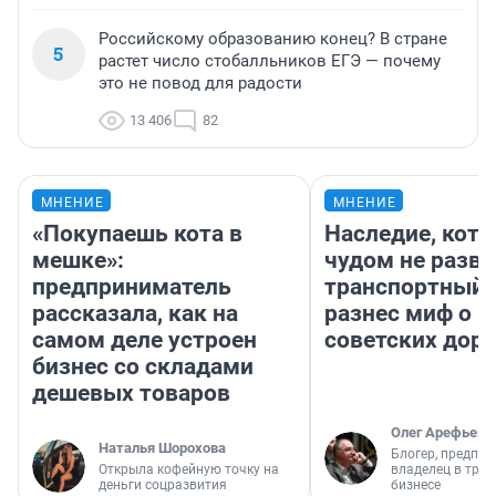
Российскому образованию конец? В стране
5
растет число стобалльников ЕГЭ — почему
это не повод для радости
13 406
82
МНЕНИЕ
МНЕНИЕ
«Покупаешь кота в
Наследие, кото
мешке»:
чудом не разва
предприниматель
транспортный 
рассказала, как на
разнес миф о 
самом деле устроен
советских доро
бизнес со складами
дешевых товаров
Олег Арефьев
Наталья Шорохова
Блогер, предпри
Открыла кофейную точку на
владелец в тра
деньги соцразвития
бизнесе