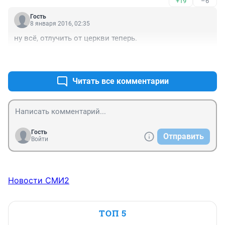
+19
–6
происходит "правильное" обращение к "богу"? Дома, 
ведь, это "не эффективно" перед личной иконой и нет 
Гость
рядом наставников (гуру), которые есть в церкви?
8 января 2016, 02:35
ну всё, отлучить от церкви теперь.
+12
–4
Читать все комментарии
Гость
Отправить
Войти
Новости СМИ2
ТОП 5