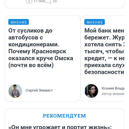
11 908
33
МНЕНИЕ
МНЕНИЕ
От сусликов до
Мой банк меня
автобусов с
бережет. Журн
кондиционерами.
хотела снять 2
Почему Красноярск
тысяч, чтобы п
оказался круче Омска
кредит, — к не
(почти во всём)
приехала служ
безопасности
Ксения Владим
Сергей Энквист
Автор мнения
РЕКОМЕНДУЕМ
«Он мне угрожает и портит жизнь»: