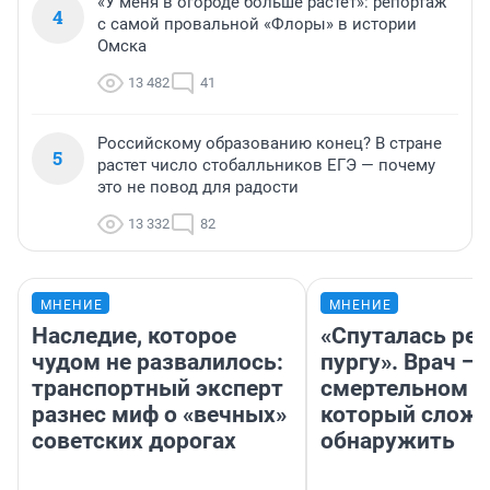
«У меня в огороде больше растет»: репортаж
4
с самой провальной «Флоры» в истории
Омска
13 482
41
Российскому образованию конец? В стране
5
растет число стобалльников ЕГЭ — почему
это не повод для радости
13 332
82
МНЕНИЕ
МНЕНИЕ
Наследие, которое
«Спуталась реч
чудом не развалилось:
пургу». Врач — 
транспортный эксперт
смертельном д
разнес миф о «вечных»
который слож
советских дорогах
обнаружить