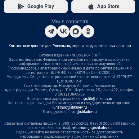
Google Play
App Store
Мы в соцсетях
Контактные данные для Роскомнадзора и государственных органов
Сетевое издание «NGS55.RU» (18+)
Зарегистрировано Федеральной службой по надзору в сфере связи,
информационных технологий и массовых коммуникаций
(Роскомнадзор). Регистрационный номер и дата принятия решения о
регистрации - ЭЛ № ФС 77 - 78819 от 07.08.2020 г.
Учредитель: Общество с ограниченной ответственностью "ИНТЕРНЕТ
ТЕХНОЛОГИИ"
Главный редактор: Назарчук Ангелина Алексеевна
Адрес редакции: Россия, Омск, ул. Т. К. Щербанева, 25, офис 402, телефон
8 (3812) 38-08-69
Электронный адрес редакции:
ngs55@shkulev.ru
Контактные данные для Роскомнадзора и государственных органов:
juristnsk@shkulev.ru
Техподдержка:
help@shkulev.ru
Связаться с отделом продаж: 8 (383) 212-52-52, 8 (800) 200-03-83 (звонок
с сотового бесплатный),
reklamangs@shkulev.ru
Редакция сайта не несет ответственности за достоверность
информации, содержащейся в рекламных объявлениях.