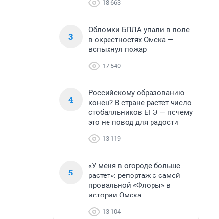
18 663
Обломки БПЛА упали в поле
3
в окрестностях Омска —
вспыхнул пожар
17 540
Российскому образованию
4
конец? В стране растет число
стобалльников ЕГЭ — почему
это не повод для радости
13 119
«У меня в огороде больше
5
растет»: репортаж с самой
провальной «Флоры» в
истории Омска
13 104