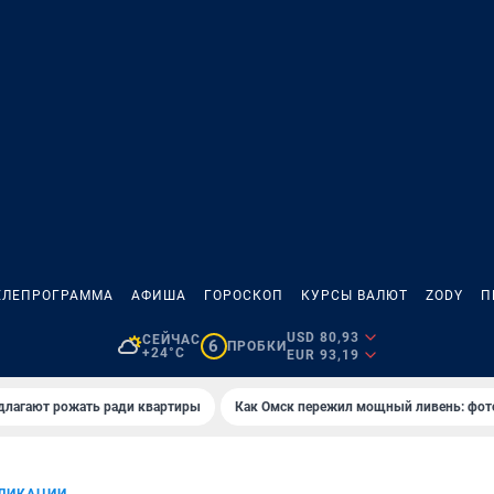
ЕЛЕПРОГРАММА
АФИША
ГОРОСКОП
КУРСЫ ВАЛЮТ
ZODY
П
USD 80,93
СЕЙЧАС
6
ПРОБКИ
+24°C
EUR 93,19
длагают рожать ради квартиры
Как Омск пережил мощный ливень: фот