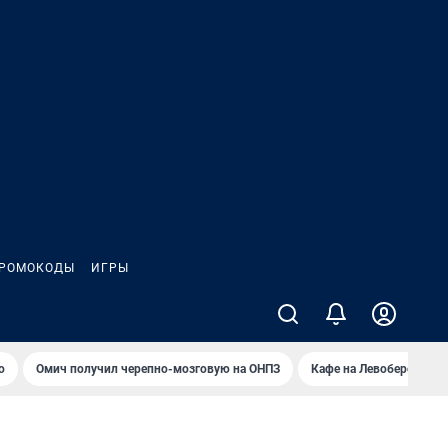
РОМОКОДЫ
ИГРЫ
о
Омич получил черепно-мозговую на ОНПЗ
Кафе на Левобережье в