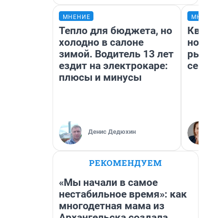
МНЕНИЕ
МНЕНИ
Тепло для бюджета, но
Кварт
холодно в салоне
но де
зимой. Водитель 13 лет
рынок
ездит на электрокаре:
сейча
плюсы и минусы
Денис Дедюхин
РЕКОМЕНДУЕМ
«Мы начали в самое
нестабильное время»: как
многодетная мама из
Архангельска создала