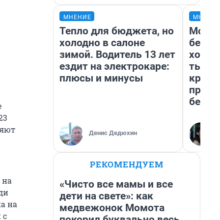
МНЕНИЕ
МНЕНИ
Тепло для бюджета, но
Мой б
холодно в салоне
береж
зимой. Водитель 13 лет
хотел
ездит на электрокаре:
тысяч
плюсы и минусы
креди
приех
безоп
е
23
ляют
Денис Дедюхин
РЕКОМЕНДУЕМ
 на
«Чисто все мамы и все
ди
дети на свете»: как
а на
медвежонок Момота
 с
покорил буквально весь