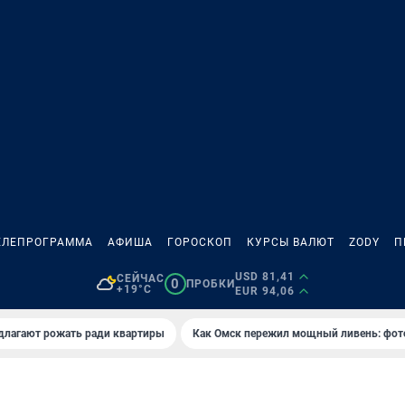
ЕЛЕПРОГРАММА
АФИША
ГОРОСКОП
КУРСЫ ВАЛЮТ
ZODY
П
USD 81,41
СЕЙЧАС
0
ПРОБКИ
+19°C
EUR 94,06
длагают рожать ради квартиры
Как Омск пережил мощный ливень: фот