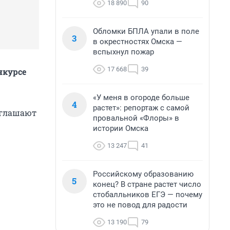
18 890
90
Обломки БПЛА упали в поле
3
в окрестностях Омска —
вспыхнул пожар
17 668
39
нкурсе
«У меня в огороде больше
4
растет»: репортаж с самой
иглашают
провальной «Флоры» в
истории Омска
13 247
41
Российскому образованию
5
конец? В стране растет число
стобалльников ЕГЭ — почему
это не повод для радости
13 190
79