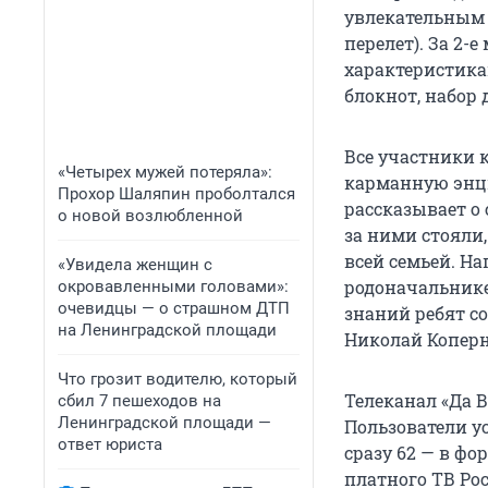
увлекательным 
перелет). За 2-
характеристикам
блокнот, набор 
Все участники 
«Четырех мужей потеряла»:
карманную энци
Прохор Шаляпин проболтался
рассказывает о
о новой возлюбленной
за ними стояли
всей семьей. На
«Увидела женщин с
родоначальнике
окровавленными головами»:
очевидцы — о страшном ДТП
знаний ребят с
на Ленинградской площади
Николай Коперн
Что грозит водителю, который
Телеканал «Да 
сбил 7 пешеходов на
Ленинградской площади —
Пользователи ус
ответ юриста
сразу 62 — в ф
платного ТВ Рос