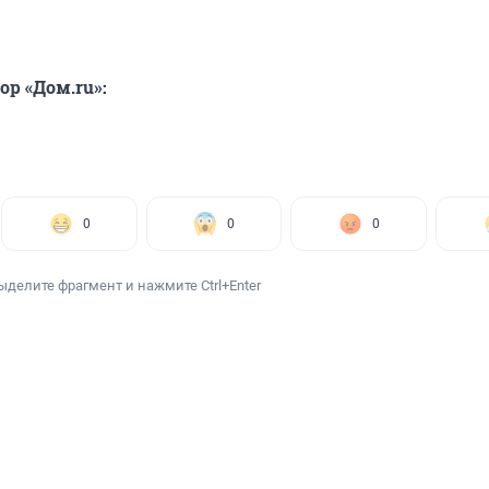
ор «Дом.ru»:
0
0
0
ыделите фрагмент и нажмите Ctrl+Enter