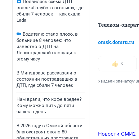
Появилась схема ДТП
возле «Голубого огонька», где
сбили 7 человек — как ехала
Lada
Телеком-операт
Водителю стало плохо, в
больнице 8 человек: что
omsk.domru.ru
известно о ДТП на
Ленинградской площади к
этому часу
0
В Минздраве рассказали о
состоянии пострадавших в
Увидели опечатку? В
ДТП, где сбили 7 человек
Нам врали, что кофе вреден?
Кому можно пить до пяти
чашек в день
В 2026 году в Омской области
благоустроят около 80
Новости СМИ2
общественных пространств