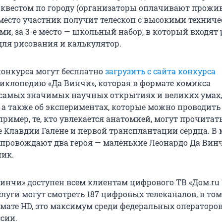
квестом по городу (организаторы оплачивают прожи
е место участник получит телескоп с высокими технич
и, за 3-е место — школьный набор, в который входят 
для рисования и калькулятор.
конкурса могут бесплатно
загрузить с сайта конкурса
клопедию «Да Винчи», которая в формате комикса
 самых значимых научных открытиях и великих умах,
, а также об экспериментах, которые можно проводить
пример, те, кто увлекается анатомией, могут прочитать
 Клавдии Галене и первой трансплантации сердца. В
опровождают два героя — маленькие Леонардо Да Вин
ик.
Винчи» доступен всем клиентам цифрового ТВ «Дом.ru 
луги могут смотреть 187 цифровых телеканалов, в том
ормате HD, это максимум среди федеральных операторо
сии.