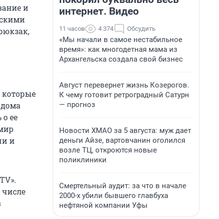
вание и
интернет. Видео
ескими
11 часов
4 374
Обсудить
рюкзак,
«Мы начали в самое нестабильное
время»: как многодетная мама из
Архангельска создала свой бизнес
Август перевернет жизнь Козерогов.
 которые
К чему готовит ретроградный Сатурн
— прогноз
 дома
 о ее
 мир
Новости ХМАО за 5 августа: муж дает
чи и
деньги Айзе, вартовчанин оголился
возле ТЦ, откроются новые
поликлиники
TV».
Смертельный аудит: за что в начале
 числе
2000-х убили бывшего главбуха
в
нефтяной компании Уфы