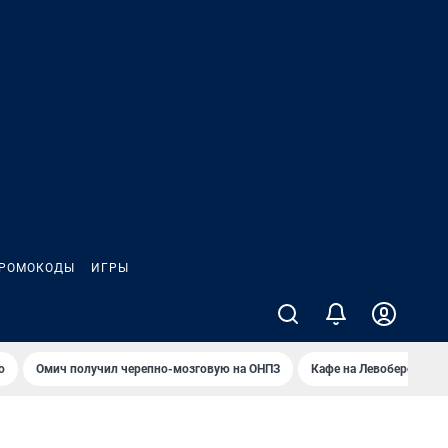
РОМОКОДЫ
ИГРЫ
о
Омич получил черепно-мозговую на ОНПЗ
Кафе на Левобережье в