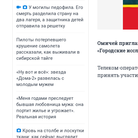
У могилы педофила. Его
смерть разделила страну на
два лагеря, а защитника детей
отправила за решетку
Пилоты потерпевшего
Омичей пригла
крушение самолета
«Городские исс
рассказали, как выживали в
сибирской тайге
Телеком-операт
«Ну вот и всё»: звезда
принять участ
«Дома-2» развелась с
молодым мужем
«Меня годами преследует
бывшая любовница мужа: она
портит жилье и угрожает».
Реальная история
Кровь на столбе и лоскутки
ткани: как сейчас выглядит