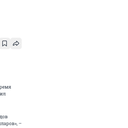
время
вил
рдов
ларов», –