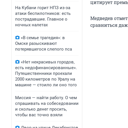
цитирует премь
На Кубани горит НПЗ из-за
атаки беспилотников: есть
Медведев отмет
пострадавшие. Главное о
сравниться даже
ночных налетах
«В семье трагедия»: в
Омске разыскивают
потерявшегося слепого пса
«Нет некрасивых городов,
есть недофинансированные».
Путешественники проехали
2000 километров по Уралу на
машине — стоило ли оно того
Миссия — найти работу. О чем
спрашивать на собеседовании
и сколько денег просить,
чтобы вас точно взяли
Двор на улице Декабристов