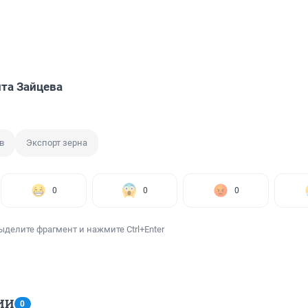
та Зайцева
в
Экспорт зерна
0
0
0
ыделите фрагмент и нажмите Ctrl+Enter
ИИ
0