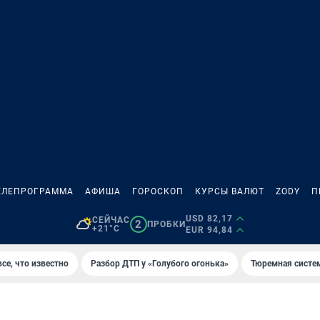
ЕЛЕПРОГРАММА
АФИША
ГОРОСКОП
КУРСЫ ВАЛЮТ
ZODY
П
USD 82,17
СЕЙЧАС
2
ПРОБКИ
+21°C
EUR 94,84
се, что известно
Разбор ДТП у «Голубого огонька»
Тюремная систе