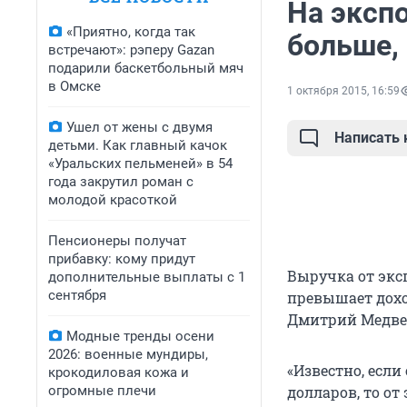
На экспо
«Приятно, когда так
больше,
встречают»: рэперу Gazan
подарили баскетбольный мяч
в Омске
1 октября 2015, 16:59
Ушел от жены с двумя
Написать
детьми. Как главный качок
«Уральских пельменей» в 54
года закрутил роман с
молодой красоткой
Пенсионеры получат
прибавку: кому придут
Выручка от экс
дополнительные выплаты с 1
сентября
превышает дохо
Дмитрий Медве
Модные тренды осени
2026: военные мундиры,
«Известно, если
крокодиловая кожа и
огромные плечи
долларов, то от