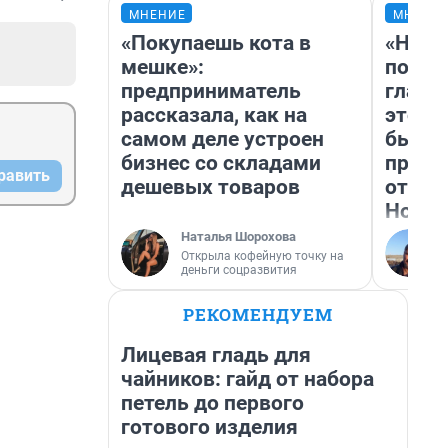
МНЕНИЕ
МНЕНИ
«Покупаешь кота в
«Нико
мешке»:
побед
предприниматель
главн
рассказала, как на
этого
самом деле устроен
бьет 
бизнес со складами
прока
равить
дешевых товаров
отзыв
Нолан
Наталья Шорохова
Открыла кофейную точку на
деньги соцразвития
РЕКОМЕНДУЕМ
Лицевая гладь для
чайников: гайд от набора
петель до первого
готового изделия