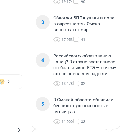
19 174
90
Обломки БПЛА упали в поле
3
в окрестностях Омска —
вспыхнул пожар
17 953
41
Российскому образованию
4
конец? В стране растет число
стобалльников ЕГЭ — почему
это не повод для радости
0
13 478
82
В Омской области объявили
5
беспилотную опасность в
пятый раз
11 900
33