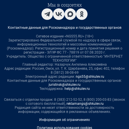
Мы в соцсетях
Контактные данные для Роскомнадзора и государственных органов
Сетевое издание «NGS55.RU» (18+)
Зарегистрировано Федеральной службой по надзору в сфере связи,
информационных технологий и массовых коммуникаций
(Роскомнадзор). Регистрационный номер и дата принятия решения о
регистрации - ЭЛ № ФС 77 - 78819 от 07.08.2020 г.
Учредитель: Общество с ограниченной ответственностью "ИНТЕРНЕТ
ТЕХНОЛОГИИ"
Главный редактор: Назарчук Ангелина Алексеевна
Адрес редакции: Россия, Омск, ул. Т. К. Щербанева, 25, офис 402, телефон
8 (3812) 38-08-69
Электронный адрес редакции:
ngs55@shkulev.ru
Контактные данные для Роскомнадзора и государственных органов:
juristnsk@shkulev.ru
Техподдержка:
help@shkulev.ru
Связаться с отделом продаж: 8 (383) 212-52-52, 8 (800) 200-03-83 (звонок
с сотового бесплатный),
reklamangs@shkulev.ru
Редакция сайта не несет ответственности за достоверность
информации, содержащейся в рекламных объявлениях.
Информация об ограничениях
Политика использования cookies