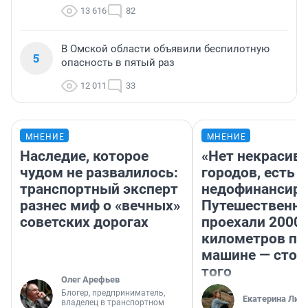
13 616
82
В Омской области объявили беспилотную
5
опасность в пятый раз
12 011
33
МНЕНИЕ
МНЕНИЕ
Наследие, которое
«Нет некрасив
чудом не развалилось:
городов, есть
транспортный эксперт
недофинансиро
разнес миф о «вечных»
Путешественн
советских дорогах
проехали 2000
километров по 
машине — стои
того
Олег Арефьев
Блогер, предприниматель,
Екатерина Лит
владелец в транспортном