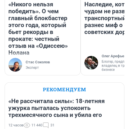
«Никого нельзя
Наследие, кото
победить». О чем
чудом не разва
главный блокбастер
транспортный 
этого года, который
разнес миф о 
бьет рекорды в
советских доро
прокате: честный
отзыв на «Одиссею»
Нолана
Олег Арефьев
Блогер, предпри
Стас Соколов
владелец в тра
Эксперт
бизнесе
РЕКОМЕНДУЕМ
«Не рассчитала силы»: 18-летняя
ужурка пыталась успокоить
трехмесячного сына и убила его
12 часов
11 440
31