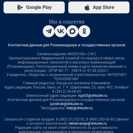
Google Play
App Store
Мы в соцсетях
Контактные данные для Роскомнадзора и государственных органов
Сетевое издание «NGS55.RU» (18+)
Зарегистрировано Федеральной службой по надзору в сфере связи,
информационных технологий и массовых коммуникаций
(Роскомнадзор). Регистрационный номер и дата принятия решения о
регистрации - ЭЛ № ФС 77 - 78819 от 07.08.2020 г.
Учредитель: Общество с ограниченной ответственностью "ИНТЕРНЕТ
ТЕХНОЛОГИИ"
Главный редактор: Назарчук Ангелина Алексеевна
Адрес редакции: Россия, Омск, ул. Т. К. Щербанева, 25, офис 402, телефон
8 (3812) 38-08-69
Электронный адрес редакции:
ngs55@shkulev.ru
Контактные данные для Роскомнадзора и государственных органов:
juristnsk@shkulev.ru
Техподдержка:
help@shkulev.ru
Связаться с отделом продаж: 8 (383) 212-52-52, 8 (800) 200-03-83 (звонок
с сотового бесплатный),
reklamangs@shkulev.ru
Редакция сайта не несет ответственности за достоверность
информации, содержащейся в рекламных объявлениях.