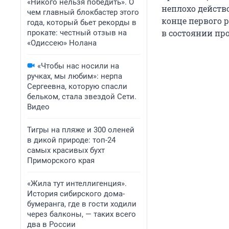
«Никого нельзя победить». О
неплохо действо
чем главный блокбастер этого
конце первого р
года, который бьет рекорды в
в состоянии пр
прокате: честный отзыв на
«Одиссею» Нолана
«Чтобы нас носили на
ручках, мы любим»: нерпа
Сергеевна, которую спасли
бельком, стала звездой Сети.
Видео
Тигры на пляже и 300 оленей
в дикой природе: топ-24
самых красивых бухт
Приморского края
«Жила тут интеллигенция».
История сибирского дома-
бумеранга, где в гости ходили
через балконы, — таких всего
два в России