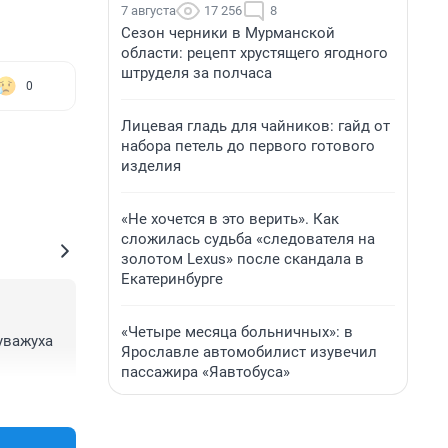
7 августа
17 256
8
Сезон черники в Мурманской
области: рецепт хрустящего ягодного
штруделя за полчаса
0
Лицевая гладь для чайников: гайд от
набора петель до первого готового
изделия
«Не хочется в это верить». Как
сложилась судьба «следователя на
золотом Lexus» после скандала в
Екатеринбурге
«Четыре месяца больничных»: в
важуха 
Ярославле автомобилист изувечил
пассажира «Яавтобуса»
+13
–0