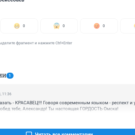
0
0
0
ыделите фрагмент и нажмите Ctrl+Enter
ИИ
1
, 11:36
азать - КРАСАВЕЦ!!! Говоря современным языком - респект и у
побед тебе, Александр! Ты настоящая ГОРДОСТЬ Омска!
Читать все комментарии