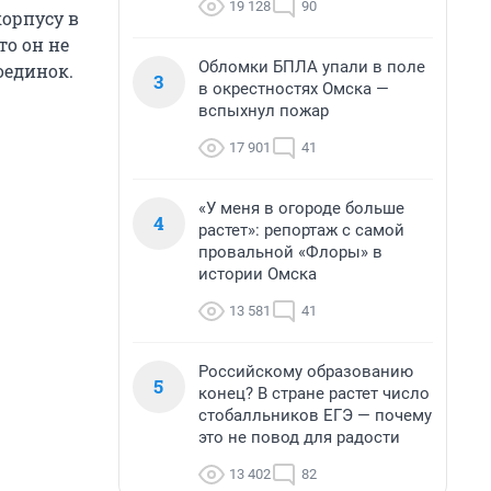
19 128
90
корпусу в
то он не
Обломки БПЛА упали в поле
оединок.
3
в окрестностях Омска —
вспыхнул пожар
17 901
41
«У меня в огороде больше
4
растет»: репортаж с самой
провальной «Флоры» в
истории Омска
13 581
41
Российскому образованию
5
конец? В стране растет число
стобалльников ЕГЭ — почему
это не повод для радости
13 402
82