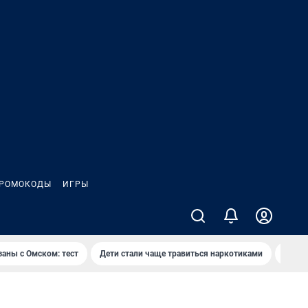
РОМОКОДЫ
ИГРЫ
заны с Омском: тест
Дети стали чаще травиться наркотиками
Появя