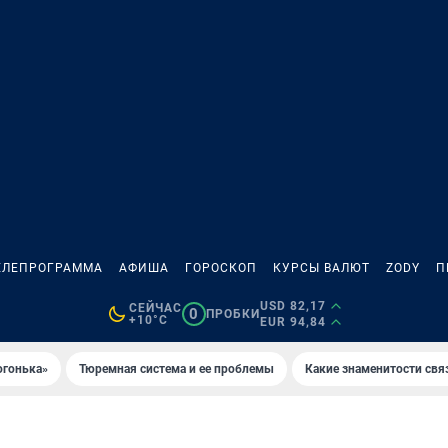
ЕЛЕПРОГРАММА
АФИША
ГОРОСКОП
КУРСЫ ВАЛЮТ
ZODY
П
USD 82,17
СЕЙЧАС
0
ПРОБКИ
+10°C
EUR 94,84
огонька»
Тюремная система и ее проблемы
Какие знаменитости свя