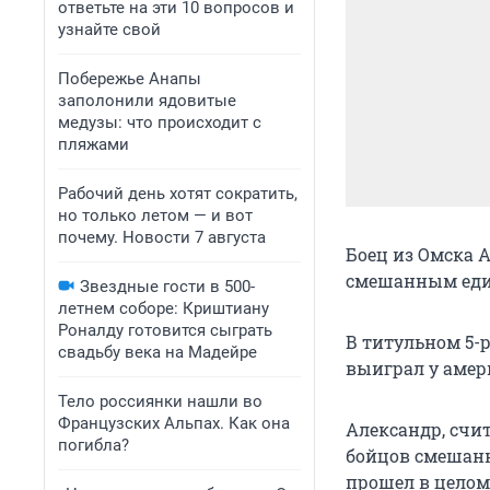
ответьте на эти 10 вопросов и
узнайте свой
Побережье Анапы
заполонили ядовитые
медузы: что происходит с
пляжами
Рабочий день хотят сократить,
но только летом — и вот
почему. Новости 7 августа
Боец из Омска 
смешанным един
Звездные гости в 500-
летнем соборе: Криштиану
Роналду готовится сыграть
В титульном 5-
свадьбу века на Мадейре
выиграл у амер
Тело россиянки нашли во
Французских Альпах. Как она
Александр, сч
погибла?
бойцов смешанн
прошел в целом