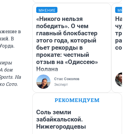
МНЕНИЕ
МНЕНИ
«Никого нельзя
Насле
победить». О чем
чудом
ажение в
главный блокбастер
транс
ний. В
этого года, который
разне
Уорда.
бьет рекорды в
совет
прокате: честный
отзыв на «Одиссею»
рниры
Нолана
А бои
ports. На
Стас Соколов
о Сото.
Эксперт
РЕКОМЕНДУЕМ
Соль земли
забайкальской.
Нижегородцевы