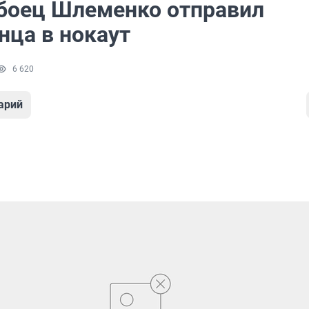
боец Шлеменко отправил
нца в нокаут
6 620
арий