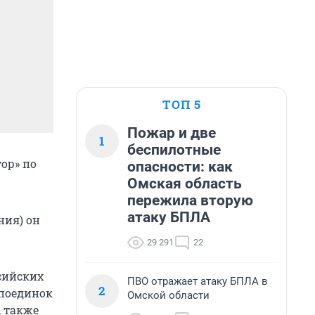
ТОП 5
Пожар и две
1
беспилотные
ор» по
опасности: как
Омская область
пережила вторую
атаку БПЛА
ния) он
29 291
22
сийских
ПВО отражает атаку БПЛА в
2
 поединок
Омской области
, также