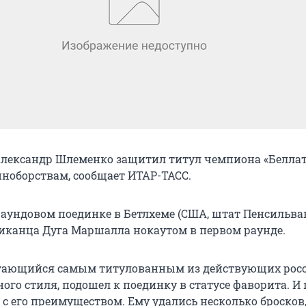
Александр Шлеменко защитил титул чемпиона «Беллат
оборствам, сообщает ИТАР-ТАСС.
раундовом поединке в Бетлхеме (США, штат Пенсильва
иканца Дуга Маршалла нокаутом в первом раунде.
итающийся самым титулованным из действующих рос
ого стиля, подошел к поединку в статусе фаворита. И
 с его преимуществом. Ему удались несколько бросков