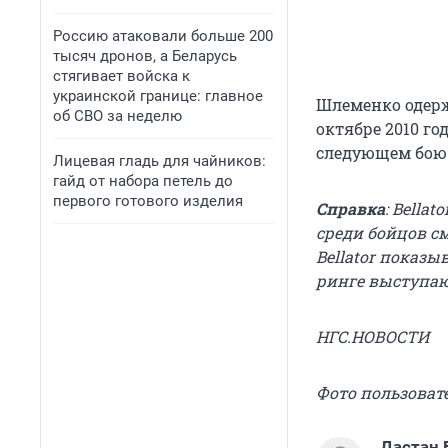
Россию атаковали больше 200
тысяч дронов, а Беларусь
стягивает войска к
украинской границе: главное
Шлеменко одерж
об СВО за неделю
октябре 2010 го
следующем бою 
Лицевая гладь для чайников:
гайд от набора петель до
первого готового изделия
Справка
: Bella
среди бойцов с
Bellator показыв
ринге выступают
НГС.НОВОСТИ
Фото пользовател
Дастан 