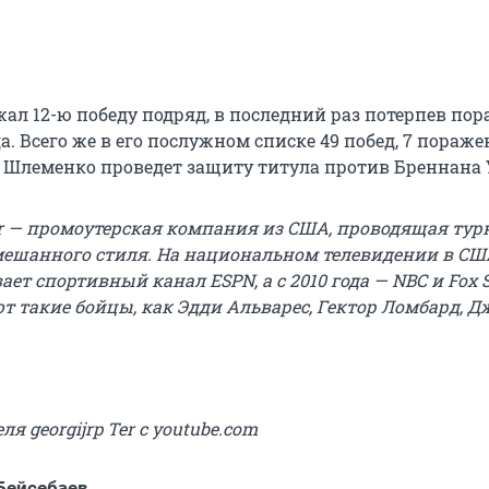
ал 12-ю победу подряд, в последний раз потерпев пор
да. Всего же в его послужном списке 49 побед, 7 пораже
Шлеменко проведет защиту титула против Бреннана 
tor — промоутерская компания из США, проводящая ту
мешанного стиля. На национальном телевидении в СШ
ает спортивный канал ESPN, а с 2010 года — NBC и Fox S
 такие бойцы, как Эдди Альварес, Гектор Ломбард, Дж
я georgijrp Ter с youtube.com
Бейсебаев