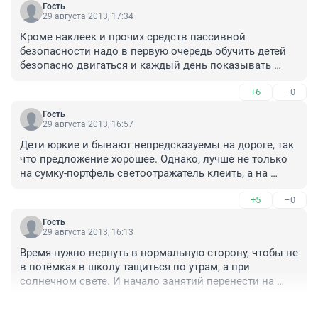
Гость
29 августа 2013, 17:34
Кроме наклеек и прочих средств пассивной 
безопасности надо в первую очередь обучить детей 
безопасно двигаться и каждый день показывать 
личным примером, и не бросать где попало одних 
+6
–0
типа сам дойдешь, а сами на красный под колеса где 
попало и как попало, и это не проблема школы/
Гость
гибдд/водителей/лежачих полицейских/наличия 
29 августа 2013, 16:57
разметки, и так до выработки ребенком стойкого 
Дети юркие и бывают непредсказуемы на дороге, так 
рефлекса соблюдения ПДД и осмотрительного 
что предложение хорошее. Однако, лучше не только 
поведения на дороге и в близи её.

на сумку-портфель светоотражатель клеить, а на 
С темным временем все просто - у нас светлого 
одежду. Собственно, есть родители, которые так и 
зимой очень мало, куда не двигай все равно будет 
+5
–0
поступают.
темень, но темень утром когда организм отдохнул 
лучше чем темень вечером когда все устали.
Гость
29 августа 2013, 16:13
Время нужно вернуть в нормальную сторону, чтобы не 
в потёмках в школу тащиться по утрам, а при 
солнечном свете. И начало занятий перенести на 
хотя бы на 8:30 , в это время уже более менее светло. 
+7
–3
А то сделали нам теперь солнечный свет за деньги!!!