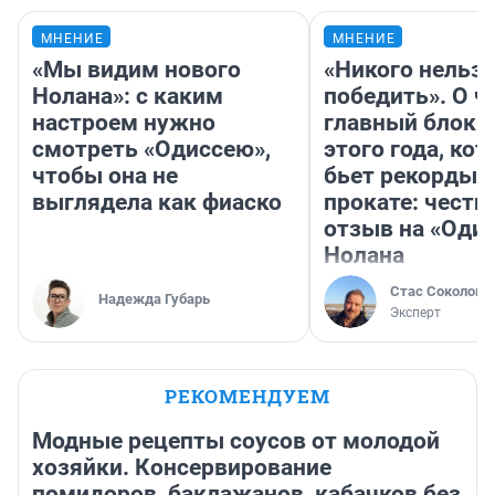
МНЕНИЕ
МНЕНИЕ
«Мы видим нового
«Никого нельз
Нолана»: с каким
победить». О ч
настроем нужно
главный блокб
смотреть «Одиссею»,
этого года, ко
чтобы она не
бьет рекорды 
выглядела как фиаско
прокате: честн
отзыв на «Оди
Нолана
Стас Соколов
Надежда Губарь
Эксперт
РЕКОМЕНДУЕМ
Модные рецепты соусов от молодой
хозяйки. Консервирование
помидоров, баклажанов, кабачков без