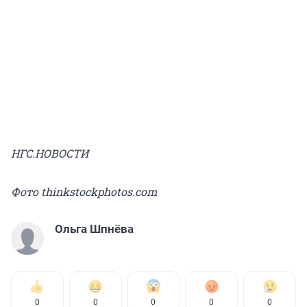
НГС.НОВОСТИ
Фото thinkstockphotos.com
Ольга Шпнёва
0
0
0
0
0