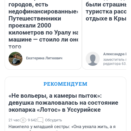
городов, есть
были страшные
недофинансированные».
туристка расск
Путешественники
отдыхе в Крым
проехали 2000
километров по Уралу на
машине — стоило ли оно
того
Александра Ис
Екатерина Литкевич
заместитель гл
редактора 63.RU
РЕКОМЕНДУЕМ
«Не вольеры, а камеры пыток»:
девушка пожаловалась на состояние
экопарка «Лотос» в Уссурийске
21 час
9 642
Обсудить
Накипело у младшей сестры: «Она уехала жить, а я