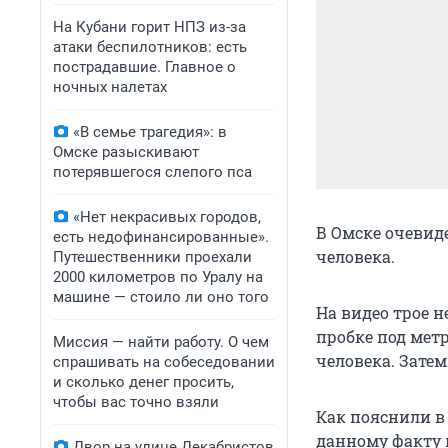
На Кубани горит НПЗ из-за
атаки беспилотников: есть
пострадавшие. Главное о
ночных налетах
«В семье трагедия»: в
Омске разыскивают
потерявшегося слепого пса
«Нет некрасивых городов,
В Омске очевид
есть недофинансированные».
человека.
Путешественники проехали
2000 километров по Уралу на
машине — стоило ли оно того
На видео трое 
пробке под мет
Миссия — найти работу. О чем
человека. Затем
спрашивать на собеседовании
и сколько денег просить,
чтобы вас точно взяли
Как пояснили в
данному факту 
Двор на улице Декабристов