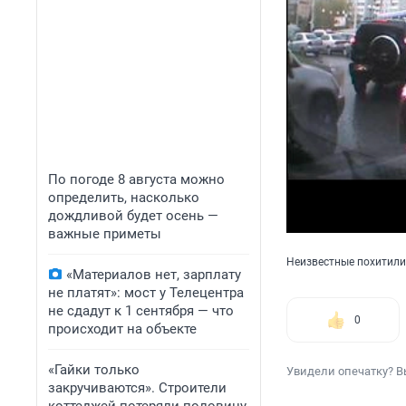
По погоде 8 августа можно
определить, насколько
дождливой будет осень —
важные приметы
Неизвестные похитил
«Материалов нет, зарплату
не платят»: мост у Телецентра
не сдадут к 1 сентября — что
0
происходит на объекте
«Гайки только
Увидели опечатку? В
закручиваются». Строители