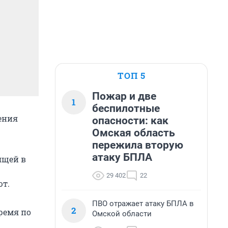
ТОП 5
Пожар и две
1
беспилотные
ения
опасности: как
Омская область
пережила вторую
атаку БПЛА
ящей в
29 402
22
ют.
ПВО отражает атаку БПЛА в
2
ремя по
Омской области