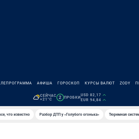
ЕЛЕПРОГРАММА
АФИША
ГОРОСКОП
КУРСЫ ВАЛЮТ
ZODY
П
USD 82,17
СЕЙЧАС
2
ПРОБКИ
+21°C
EUR 94,84
се, что известно
Разбор ДТП у «Голубого огонька»
Тюремная систе