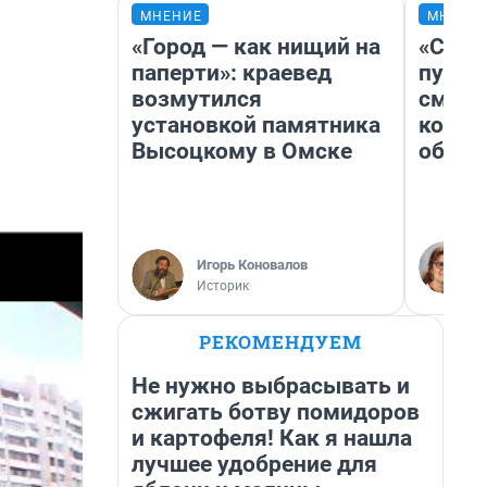
МНЕНИЕ
МНЕНИ
«Город — как нищий на
«Спут
паперти»: краевед
пургу»
возмутился
смерт
установкой памятника
котор
Высоцкому в Омске
обнар
Игорь Коновалов
Историк
РЕКОМЕНДУЕМ
Не нужно выбрасывать и
сжигать ботву помидоров
и картофеля! Как я нашла
лучшее удобрение для