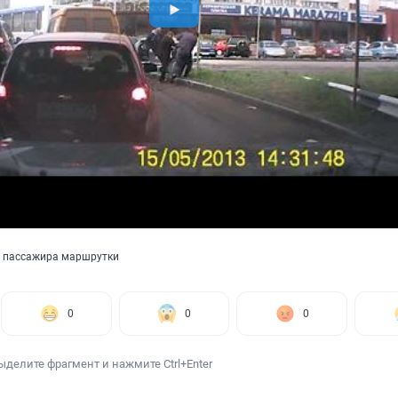
и пассажира маршрутки
0
0
0
ыделите фрагмент и нажмите Ctrl+Enter