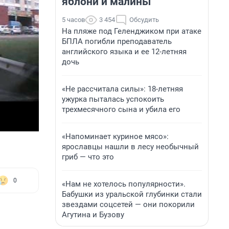
яблони и малины
5 часов
3 454
Обсудить
На пляже под Геленджиком при атаке
БПЛА погибли преподаватель
английского языка и ее 12-летняя
дочь
«Не рассчитала силы»: 18-летняя
ужурка пыталась успокоить
трехмесячного сына и убила его
«Напоминает куриное мясо»:
ярославцы нашли в лесу необычный
гриб — что это
0
«Нам не хотелось популярности».
Бабушки из уральской глубинки стали
звездами соцсетей — они покорили
Агутина и Бузову