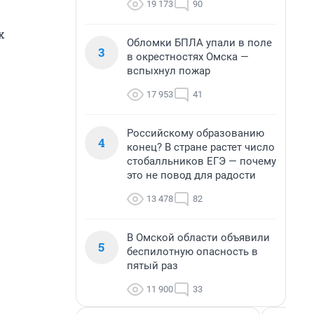
19 173
90
х
Обломки БПЛА упали в поле
3
в окрестностях Омска —
вспыхнул пожар
17 953
41
Российскому образованию
4
конец? В стране растет число
стобалльников ЕГЭ — почему
это не повод для радости
13 478
82
В Омской области объявили
5
беспилотную опасность в
пятый раз
11 900
33