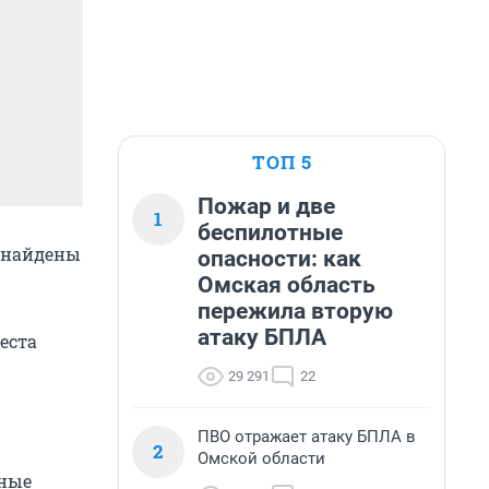
ТОП 5
Пожар и две
1
беспилотные
е найдены
опасности: как
Омская область
пережила вторую
атаку БПЛА
еста
29 291
22
ПВО отражает атаку БПЛА в
2
Омской области
нные