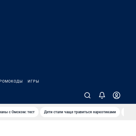
РОМОКОДЫ
ИГРЫ
заны с Омском: тест
Дети стали чаще травиться наркотиками
Появя