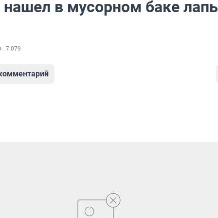
 нашел в мусорном баке лап
я
7 079
 комментарий