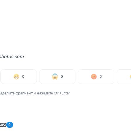
photos.com
0
0
0
ыделите фрагмент и нажмите Ctrl+Enter
ИИ
0