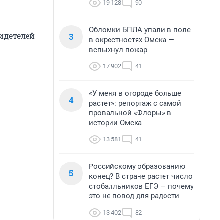
19 128
90
Обломки БПЛА упали в поле
идетелей
3
в окрестностях Омска —
вспыхнул пожар
17 902
41
«У меня в огороде больше
4
растет»: репортаж с самой
провальной «Флоры» в
истории Омска
13 581
41
Российскому образованию
5
конец? В стране растет число
стобалльников ЕГЭ — почему
это не повод для радости
13 402
82