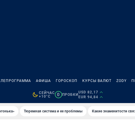
ЕЛЕПРОГРАММА
АФИША
ГОРОСКОП
КУРСЫ ВАЛЮТ
ZODY
П
USD 82,17
СЕЙЧАС
0
ПРОБКИ
+10°C
EUR 94,84
огонька»
Тюремная система и ее проблемы
Какие знаменитости свя