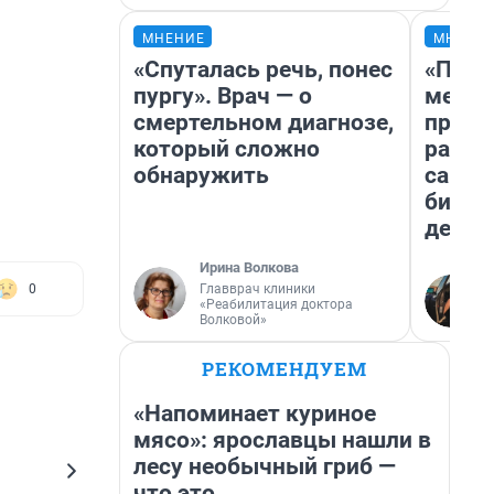
МНЕНИЕ
МНЕНИ
«Спуталась речь, понес
«Поку
пургу». Врач — о
мешке
смертельном диагнозе,
предп
который сложно
расска
обнаружить
самом
бизне
дешев
Ирина Волкова
Главврач клиники
0
«Реабилитация доктора
Волковой»
РЕКОМЕНДУЕМ
«Напоминает куриное
мясо»: ярославцы нашли в
лесу необычный гриб —
что это