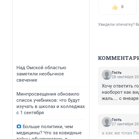
0
Увидели опечатку? В
КОММЕНТАР
Над Омской областью
Гость
заметили необычное
28 сентября 20
свечение
Хочу ответить го
наоборот как ви
Минпросвещения обновило
жаль.... с январ
список учебников: что будут
(((((((((((((((((((
изучать в школах и колледжах
с 1 сентября
Гость
27 сентября 20
Больше политики, чем
медицины? Что за ковидные
а как же план По