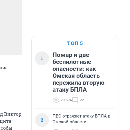
ТОП 5
Пожар и две
1
беспилотные
шья
опасности: как
Омская область
пережила вторую
атаку БПЛА
29 694
22
од Виктор
ПВО отражает атаку БПЛА в
2
ицита
Омской области
 чтобы