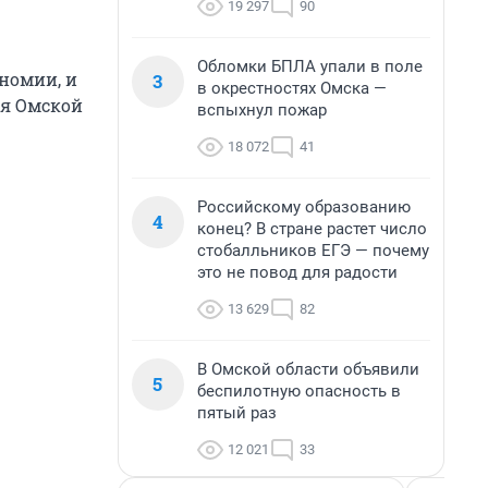
19 297
90
Обломки БПЛА упали в поле
номии, и
3
в окрестностях Омска —
ия Омской
вспыхнул пожар
18 072
41
Российскому образованию
4
конец? В стране растет число
стобалльников ЕГЭ — почему
это не повод для радости
13 629
82
В Омской области объявили
5
беспилотную опасность в
пятый раз
12 021
33