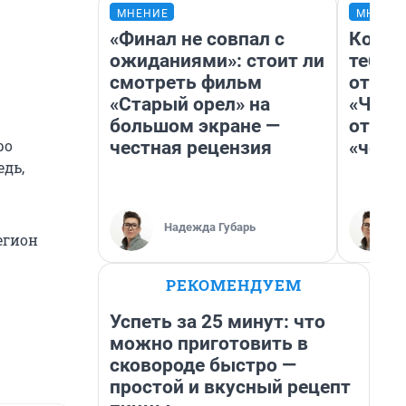
МНЕНИЕ
МНЕНИ
«Финал не совпал с
Колоб
ожиданиями»: стоит ли
тебя 
смотреть фильм
отлож
«Старый орел» на
«Чело
большом экране —
отзыв
ро
честная рецензия
«чело
едь,
Надежда Губарь
егион
РЕКОМЕНДУЕМ
Успеть за 25 минут: что
можно приготовить в
сковороде быстро —
простой и вкусный рецепт