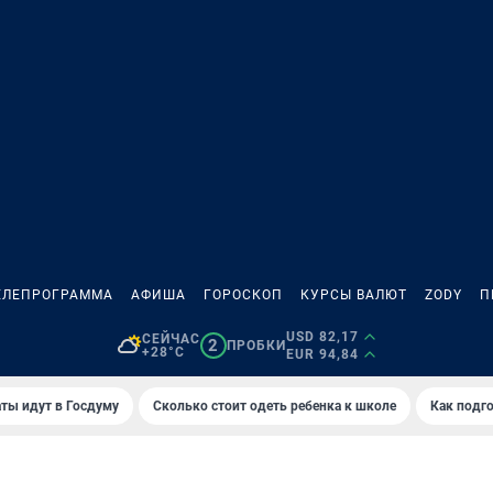
ЕЛЕПРОГРАММА
АФИША
ГОРОСКОП
КУРСЫ ВАЛЮТ
ZODY
П
USD 82,17
СЕЙЧАС
2
ПРОБКИ
+28°C
EUR 94,84
ты идут в Госдуму
Сколько стоит одеть ребенка к школе
Как подго