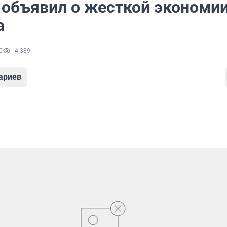
 объявил о жесткой экономи
а
0
4 389
ариев