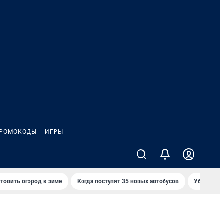
РОМОКОДЫ
ИГРЫ
товить огород к зиме
Когда поступят 35 новых автобусов
Убийца р