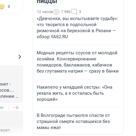
пиццы
0
12 часов
7 986
3
«Девчонки, вы испытываете судьбу»:
что творится в подпольной
рюмочной на Березовой в Рязани —
обзор YA62.RU
Модные рецепты соусов от молодой
хозяйки. Консервирование
помидоров, баклажанов, кабачков
без глутамата натрия — сразу в банки
ет - 
Накипело у младшей сестры: «Она
ов.... 
уехала жить, а я осталась быть
влении 
хорошей»
+0
–0
В Волгограде пытаются спасти от
страшной смерти оставшихся без
мамы ежат
 врет.