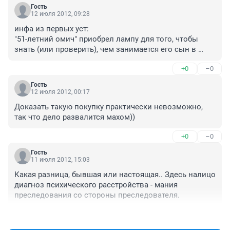
Гость
12 июля 2012, 09:28
инфа из первых уст:

"51-летний омич" приобрел лампу для того, чтобы 
знать (или проверить), чем занимается его сын в 
свободное от школы время (уроками или играет на 
+0
–0
компе), тогда еще настоящая жена знала об этом 
устройстве. А после развода бывшая (по настоянию 
Гость
своего нового возлюбленного, работающего в 
12 июля 2012, 00:17
органах) подала в суд...

Доказать такую покупку практически невозможно, 
так что дело развалится махом))
Насчет диагноза психического расстройства еще 
вопрос у кого проблемы - у кого из бывших супругов. 
+0
–0
Многое говорит о том, что после развода женщина 
начала завидовать бывшему мужу, у которого дела на 
Гость
11 июля 2012, 15:03
работе пошли в гору.
Какая разница, бывшая или настоящая.. Здесь налицо 
диагноз психического расстройства - мания 
преследования со стороны преследователя.
+0
–0