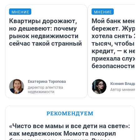
МНЕНИЕ
МНЕНИЕ
Квартиры дорожают,
Мой банк меня
но дешевеют: почему
бережет. Журн
рынок недвижимости
хотела снять 2
сейчас такой странный
тысяч, чтобы п
кредит, — к не
приехала служ
безопасности
Екатерина Торопова
Ксения Владим
директор агентства
Автор мнения
недвижимости
РЕКОМЕНДУЕМ
«Чисто все мамы и все дети на свете»:
как медвежонок Момота покорил