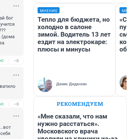
МНЕНИЕ
МНЕНИ
й бог 
Тепло для бюджета, но
«Спут
учится 
холодно в салоне
пургу»
?? 
зимой. Водитель 13 лет
смерт
 (дома 
ездит на электрокаре:
котор
а 
плюсы и минусы
обнар
+0
–0
Денис Дедюхин
ватило 
РЕКОМЕНДУЕМ
+0
–0
«Мне сказали, что нам
нужно расстаться».
.вот 
Московского врача
 себя
уволили из клиники из-за