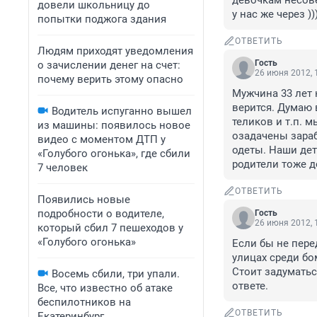
девочкам несове
довели школьницу до
у нас же через ))
попытки поджога здания
ОТВЕТИТЬ
Людям приходят уведомления
Гость
о зачислении денег на счет:
26 июня 2012, 
почему верить этому опасно
Мужчина 33 лет н
верится. Думаю 
Водитель испуганно вышел
теликов и т.п. 
из машины: появилось новое
озадачены зараб
видео с моментом ДТП у
одеты. Наши дет
«Голубого огонька», где сбили
родители тоже д
7 человек
ОТВЕТИТЬ
Появились новые
подробности о водителе,
Гость
26 июня 2012, 
который сбил 7 пешеходов у
«Голубого огонька»
Если бы не перед
улицах среди бо
Стоит задуматься
Восемь сбили, три упали.
ответе.
Все, что известно об атаке
беспилотников на
ОТВЕТИТЬ
Екатеринбург