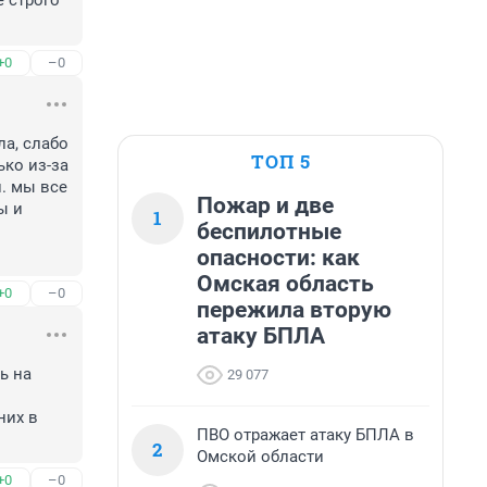
 строго 
+0
–0
а, слабо 
ТОП 5
ко из-за 
 мы все 
Пожар и две
 и 
1
беспилотные
опасности: как
Омская область
+0
–0
пережила вторую
атаку БПЛА
 на 
29 077
их в 
ПВО отражает атаку БПЛА в
2
Омской области
+0
–0