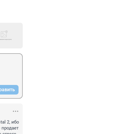
равить
l 2, ибо 
 продает 