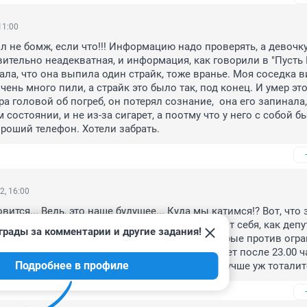
11:00
 не бомж, если что!!! Информацию надо проверять, а девочку 
вительно неадекватная, и информация, как говорили в "Пусть Г
ала, что она выпила один страйк, тоже вранье. Моя соседка ви
очень много пили, а страйк это было так, под конец. И умер это
ра головой об погреб, он потерял сознание,  она его запинала, 
состоянии, и не из-за сигарет, а поотму что у него с собой бы
ороший телефон. Хотели забрать.
2, 16:00
ится... Ведь, это наше будущее... Куда мы катимся!? Вот, что 
аконие и вседозволенность! Школота чувствует себя, как депута
грады за комментарии и другие задания!
ностью и творят, что хотят! А еще тут некоторые против огра
бщественных местах лиц недостигших 18-ти лет после 23.00 ча
Подробнее в профиле
м плоды нашей недоразвитой демократии - лучше уж тоталит