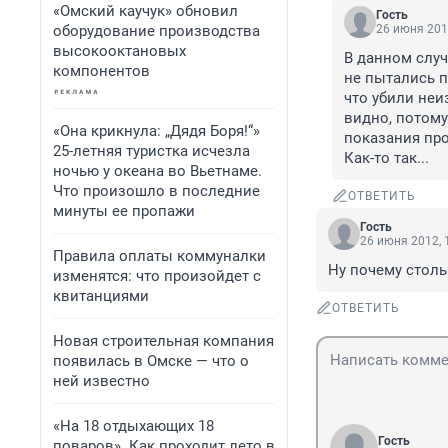
«Омский каучук» обновил
Гость
оборудование производства
26 июня 201
высокооктановых
В данном случ
компонентов
не пытались п
что убили неи
видно, потому
«Она крикнула: „Дядя Боря!“»
показания про
25-летняя туристка исчезла
Как-то так...
ночью у океана во Вьетнаме.
Что произошло в последние
ОТВЕТИТЬ
минуты ее пропажи
Гость
26 июня 2012, 
Правила оплаты коммуналки
Ну почему столь
изменятся: что произойдет с
квитанциями
ОТВЕТИТЬ
Новая строительная компания
появилась в Омске — что о
ней известно
«На 18 отдыхающих 18
Гость
поваров». Как проходит лето в