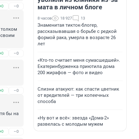
мата в личном блоге
+0
–0
8 часов
18 927
13
Знаменитая тикток-блогер,
 толком 
рассказывавшая о борьбе с редкой
 своим 
формой рака, умерла в возрасте 26
лет
+0
–0
«Кто-то считает меня сумасшедшей».
Екатеринбурженка приютила дома
200 жирафов — фото и видео
Слизни атакуют: как спасти цветник
+0
–0
от вредителей — три копеечных
способа
тя бы на 
«Ну вот и всё»: звезда «Дома-2»
развелась с молодым мужем
+0
–0