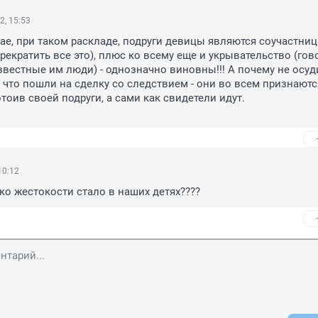
2, 15:53
ае, при таком раскладе, подруги девицы являются соучастницам
рекратить все это), плюс ко всему еще и укрывательство (гово
звестные им люди) - однозначно виновны!!! А почему не осудил
 что пошли на сделку со следствием - они во всем признаются
тоив своей подруги, а сами как свидетели идут.

10:12
ко жестокости стало в наших детях????