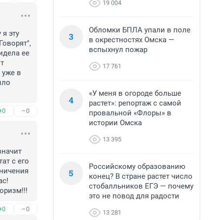
19 004
Обломки БПЛА упали в поле
я эту 
3
в окрестностях Омска —
оворят", 
вспыхнул пожар
дела ее 
т 
17 761
уже в 
ло 
«У меня в огороде больше
4
растет»: репортаж с самой
+0
–0
провальной «Флоры» в
истории Омска
13 395
значит 
т с его 
Российскому образованию
ничения 
5
конец? В стране растет число
с!

стобалльников ЕГЭ — почему
оризм!!!
это не повод для радости
+0
–0
13 281