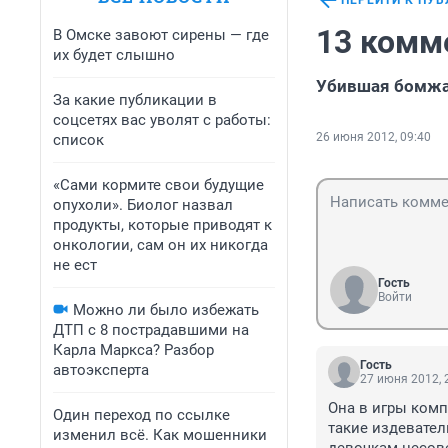
ПЕРЕЙТИ К ПУ
13 комм
В Омске завоют сирены — где
их будет слышно
Убившая бомжа 
За какие публикации в
соцсетях вас уволят с работы:
26 июня 2012, 09:40
список
«Сами кормите свои будущие
опухоли». Биолог назвал
продукты, которые приводят к
онкологии, сам он их никогда
не ест
Гость
Войти
Можно ли было избежать
ДТП с 8 пострадавшими на
Карла Маркса? Разбор
Гость
автоэксперта
27 июня 2012, 
Она в игры компь
Один переход по ссылке
такие издевател
изменил всё. Как мошенники