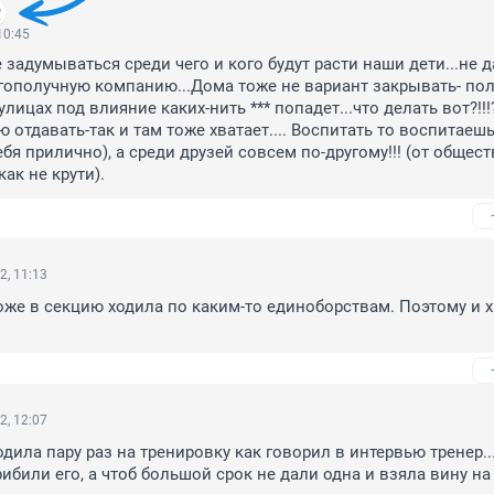
10:45
задумываться среди чего и кого будут расти наши дети...не да
гополучную компанию...Дома тоже не вариант закрывать- пол
 улицах под влияние каких-нить *** попадет...что делать вот?!!!?
 отдавать-так и там тоже хватает.... Воспитать то воспитаешь
бя прилично), а среди друзей совсем по-другому!!! (от обществ
ак не крути).
2, 11:13
оже в секцию ходила по каким-то единоборствам. Поэтому и х
2, 12:07
дила пару раз на тренировку как говорил в интервью тренер....
рибили его, а чтоб большой срок не дали одна и взяла вину на