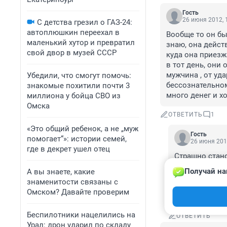
Гость
26 июня 2012, 
С детства грезил о ГАЗ-24:
автоплюшкин переехал в
Вообще то он был
маленький хутор и превратил
знаю, она дейст
свой двор в музей СССР
куда она приезж
в тот день, они 
мужчина , от уда
Убедили, что смогут помочь:
бессознательном 
знакомые похитили почти 3
много денег и х
миллиона у бойца СВО из
Омска
ОТВЕТИТЬ
1
«Это общий ребенок, а не „муж
Гость
помогает“»: истории семей,
26 июня 201
где в декрет ушел отец
Страшно станов
анархия, безз
Получай на
А вы знаете, какие
неприкосновен
знаменитости связаны с
появления в о
Омском? Давайте проверим
Вот и пожинае
Беспилотники нацелились на
ОТВЕТИТЬ
Урал: дрон ударил по складу