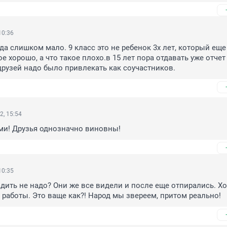
10:36
ода слишком мало. 9 класс это не ребенок 3х лет, который еще
ое хорошо, а что такое плохо.в 15 лет пора отдавать уже отчет
друзей надо было привлекать как соучастников.
2, 15:54
ми! Друзья однозначно виновны!
10:35
адить не надо? Они же все видели и после еще отпирались. Хо
работы. Это ваще как?! Народ мы звереем, притом реально!