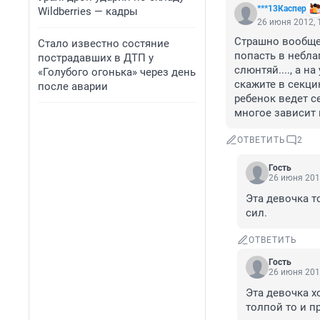
***13Каспер
Wildberries — кадры
26 июня 2012, 
Страшно вообще 
Стало известно состяние
попасть в небла
пострадавших в ДТП у
слюнтяй...., а на
«Голубого огонька» через день
скажите в секцию
после аварии
ребенок ведет се
многое зависит к
ОТВЕТИТЬ
2
Гость
26 июня 201
Эта девочка т
сил.
ОТВЕТИТЬ
Гость
26 июня 201
Эта девочка хо
толпой то и п