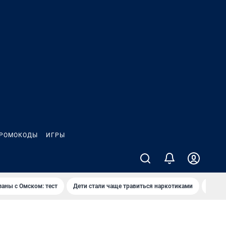
РОМОКОДЫ
ИГРЫ
заны с Омском: тест
Дети стали чаще травиться наркотиками
Появя