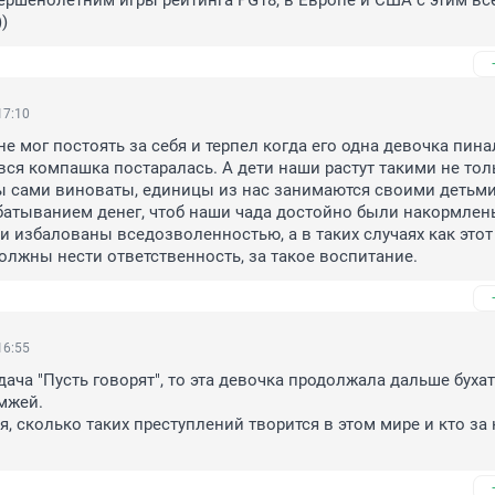
ршенолетним игры рейтинга PG18, в Европе и США с этим все
))
17:10
е мог постоять за себя и терпел когда его одна девочка пинал
вся компашка постаралась. А дети наши растут такими не толь
мы сами виноваты, единицы из нас занимаются своими детьми.
атыванием денег, чтоб наши чада достойно были накормлены
и избалованы вседозволенностью, а в таких случаях как этот 
олжны нести ответственность, за такое воспитание.
16:55
ача "Пусть говорят", то эта девочка продолжала дальше бухать
мжей.

, сколько таких преступлений творится в этом мире и кто за н