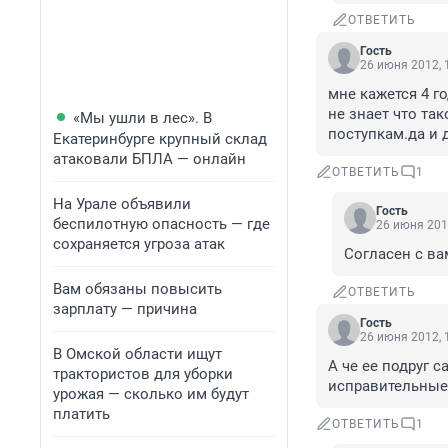
ОТВЕТИТЬ
Гость
26 июня 2012, 
мне кажется 4 г
не знает что так
«Мы ушли в лес». В
поступкам.да и 
Екатеринбурге крупный склад
атаковали БПЛА — онлайн
ОТВЕТИТЬ
1
На Урале объявили
Гость
беспилотную опасность — где
26 июня 201
сохраняется угроза атак
Согласен с ва
Вам обязаны повысить
ОТВЕТИТЬ
зарплату — причина
Гость
26 июня 2012, 
В Омской области ищут
А че ее подруг с
трактористов для уборки
исправительные 
урожая — сколько им будут
платить
ОТВЕТИТЬ
1