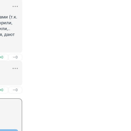
и (т.к. 
рили, 
и,.. 
, дают 
+0
–0
+0
–0