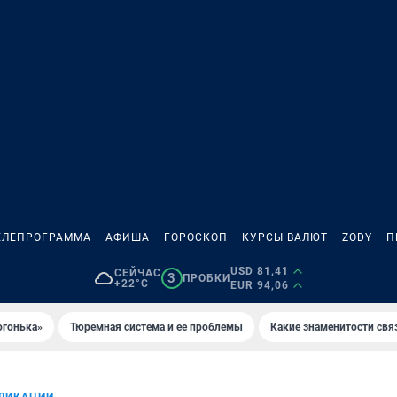
ЕЛЕПРОГРАММА
АФИША
ГОРОСКОП
КУРСЫ ВАЛЮТ
ZODY
П
USD 81,41
СЕЙЧАС
3
ПРОБКИ
+22°C
EUR 94,06
огонька»
Тюремная система и ее проблемы
Какие знаменитости свя