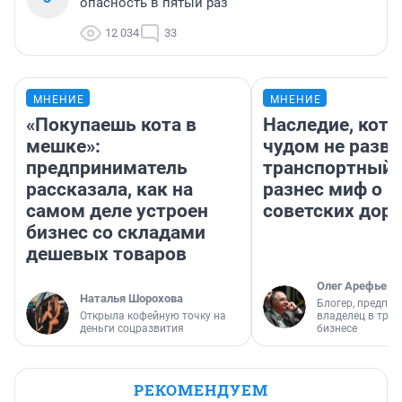
опасность в пятый раз
12 034
33
МНЕНИЕ
МНЕНИЕ
«Покупаешь кота в
Наследие, кото
мешке»:
чудом не разва
предприниматель
транспортный 
рассказала, как на
разнес миф о 
самом деле устроен
советских доро
бизнес со складами
дешевых товаров
Олег Арефьев
Наталья Шорохова
Блогер, предпри
Открыла кофейную точку на
владелец в тра
деньги соцразвития
бизнесе
РЕКОМЕНДУЕМ