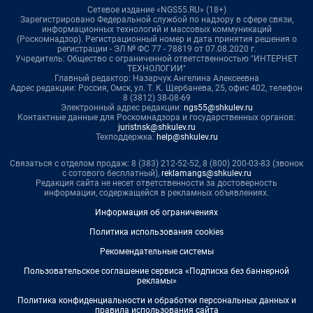
Сетевое издание «NGS55.RU» (18+)
Зарегистрировано Федеральной службой по надзору в сфере связи,
информационных технологий и массовых коммуникаций
(Роскомнадзор). Регистрационный номер и дата принятия решения о
регистрации - ЭЛ № ФС 77 - 78819 от 07.08.2020 г.
Учредитель: Общество с ограниченной ответственностью "ИНТЕРНЕТ
ТЕХНОЛОГИИ"
Главный редактор: Назарчук Ангелина Алексеевна
Адрес редакции: Россия, Омск, ул. Т. К. Щербанева, 25, офис 402, телефон
8 (3812) 38-08-69
Электронный адрес редакции:
ngs55@shkulev.ru
Контактные данные для Роскомнадзора и государственных органов:
juristnsk@shkulev.ru
Техподдержка:
help@shkulev.ru
Связаться с отделом продаж: 8 (383) 212-52-52, 8 (800) 200-03-83 (звонок
с сотового бесплатный),
reklamangs@shkulev.ru
Редакция сайта не несет ответственности за достоверность
информации, содержащейся в рекламных объявлениях.
Информация об ограничениях
Политика использования cookies
Рекомендательные системы
Пользовательское соглашение сервиса «Подписка без баннерной
рекламы»
Политика конфиденциальности и обработки персональных данных и
правила использования сайта