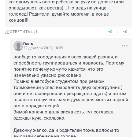
которому лень вести ребенка за руку по дороге (или 
опаздывают, как всегда)... Но ведь на улице - 
гололед! Родители, думайте мозгами, в конце 
концов!!!
+0
–0
ОТВЕТИТЬ
1
Гость
22 декабря 2011, 10:39
вообще-то координация у всех людей разная, и 
способность группироваться и ловкость. Поэтому 
понятно почему кому-то кажется, что это 
изначально ужасно рисковано. 

Помню в автобусе студентом при резком 
торможении успел выровнять двух одногрупниц( 
они и не планировали прекращать падать) и потом 
взялся за поручень сам и думаю для многих парней 
это в порядке вещей.

Зимой конечно доля риска есть, тут согласен, 
одежды куча, скользко.

Девочку жалко, да и родителей тоже, волосы то 
выдрали себе все на голове.