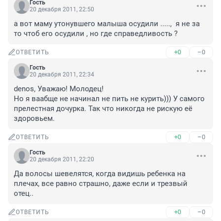
Гость
20 декабря 2011, 22:50
а вот маму утонувшего малыша осудили .....,  я не за 
то чтоб его осудили , но где справедливость ?
+0
–0
ОТВЕТИТЬ
Гость
20 декабря 2011, 22:34
denos, Уважаю! Молодец!

Но я ваабще не начинал не пить не курить))) У самого 
прелестная дочурка. Так что никогда не рискую её 
здоровьем.
+0
–0
ОТВЕТИТЬ
Гость
20 декабря 2011, 22:20
Да волосы шевелятся, когда видишь ребенка на 
плечах, все равно страшно, даже если и трезвый 
отец..
+0
–0
ОТВЕТИТЬ