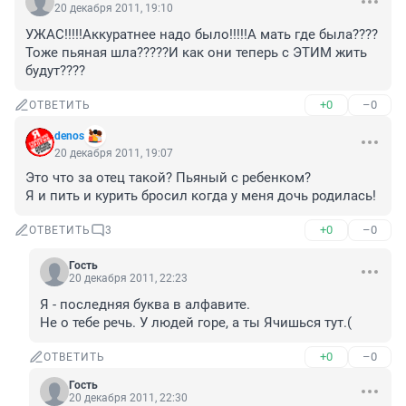
20 декабря 2011, 19:10
УЖАС!!!!!Аккуратнее надо было!!!!!А мать где была????
Тоже пьяная шла?????И как они теперь с ЭТИМ жить 
будут????
+0
–0
ОТВЕТИТЬ
denos
20 декабря 2011, 19:07
Это что за отец такой? Пьяный с ребенком?

Я и пить и курить бросил когда у меня дочь родилась!
+0
–0
ОТВЕТИТЬ
3
Гость
20 декабря 2011, 22:23
Я - последняя буква в алфавите.

Не о тебе речь. У людей горе, а ты Ячишься тут.(
+0
–0
ОТВЕТИТЬ
Гость
20 декабря 2011, 22:30