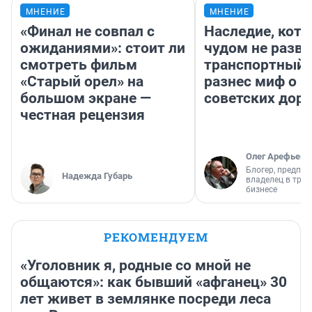
МНЕНИЕ
МНЕНИЕ
«Финал не совпал с
Наследие, кото
ожиданиями»: стоит ли
чудом не разва
смотреть фильм
транспортный 
«Старый орел» на
разнес миф о 
большом экране —
советских доро
честная рецензия
Олег Арефьев
Блогер, предпри
Надежда Губарь
владелец в тра
бизнесе
РЕКОМЕНДУЕМ
«Уголовник я, родные со мной не
общаются»: как бывший «афганец» 30
лет живет в землянке посреди леса