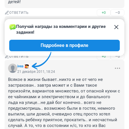
детей!
+0
–0
ОТВЕТИТЬ
Гость
21 декабря 2011, 18:58
Получай награды за комментарии и другие 
задания!
Трагедия. Очень жаль всех. Такое может случиться с 
каждым. Этой семье не повезло. Дай бог им сил жить 
Подробнее в профиле
дальше.
+0
–0
ОТВЕТИТЬ
ivea
21 декабря 2011, 18:24
Всякое в жизни бывает..никто и не от чего не 
застрахован.. завтра может и с Вами такое 
произойти, вариантов множество, от опасной кухни с 
ее чайниками и электричеством и до банального 
льда на улице...не дай бог конечно.. всего не 
предусмотришь.. возможно были в гостях, немного 
выпили, шли домой, очевидно отец просто хотел 
сделать ребёнку приятное, прокатить.. и несчастный 
случай. А то, что в состоянии н/с, то кто из Вас 