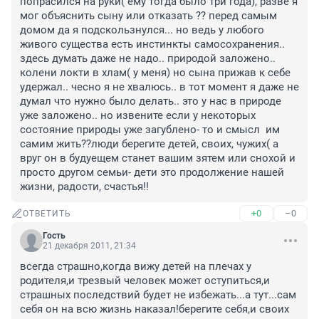
попрасился на руки( ему тогда было три года), разве я 
мог объяснить сыну или отказать ?? перед самым 
домом да я подскользнулся... но ведь у любого 
живого существа есть инстинкты самосохранения.. 
здесь думать даже не надо.. природой заложено.. 
колени локти в хлам( у меня) но сына прижав к себе 
удержал.. чесно я не хвалюсь.. в тот момент я даже не 
думал что нужно было делать.. это у нас в природе 
уже заложено.. но извените если у некоторых 
состояние природы уже загублено- то и смысл  им 
самим жить??люди берегите детей, своих, чужих( а 
вруг он в будуещем станет вашим зятем или снохой и 
просто другом семьи- дети это продолжение нашей 
жизни, радости, счастья!!
+0
–0
ОТВЕТИТЬ
Гость
21 декабря 2011, 21:34
всегда страшно,когда вижу детей на плечах у 
родителя,и трезвый человек может оступиться,и 
страшных последствий будет не избежать...а тут...сам 
себя он на всю жизнь наказал!берегите себя,и своих 