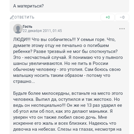
А материться?
+0
–0
ОТВЕТИТЬ
Гость
22 декабря 2011, 01:45
ЛЮДИ!!! Что вы собачитесь!!! У семьи горе. Что, 
думаете этому отцу не печально о погибшем 
ребенке? Разве трезвый не мог бы споткнуться? 
Это - несчастный случай. Я понимаю что у пьяного 
шансы увеличиваются. Но не пить в России 
обычному человеку - это утопия. Сам боюсь свою 
малышку носить таким образом - потому что 
страшно...

Будьте более милосердны, встаньте на место этого 
человека. Выпил да, оступился и так жестоко. Но 
ведь он неспециально!!! Он же не 13 раз ударил ее 
об угол или об пол, как это делают маньяки. Я 
уверен что он также любил свою дочь. Мне 
искренне его жаль и всех близких. Надеюсь что 
девочка на небесах. Слезы на глазах, несмотря на 