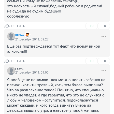
семье! ни кому не пожелаешь такого(((

это несчастный случай,бедный ребенок и родители!

не суди,да не судим будешь!!!

соболезную
+0
–0
ОТВЕТИТЬ
mr.uzu
21 декабря 2011, 09:27
Еще раз подтверждается тот факт что всему виной 
алкоголь!!!
+0
–0
ОТВЕТИТЬ
Гость
21 декабря 2011, 09:00
Я вообще не понимаю - как можно носить ребенка на 
плечах - хоть ты трезвый, хоть, тем более выпивши? 
Что за развлечение такое? Понятно, что специально 
никто не упадет, а где гарантия, что это не случится с 
любым человеком - оступиться, подскользнуться 
может каждый, и кого тогда винить? Вчера из 
дет.сада вышла с утра, а навстречу такой же папа, 