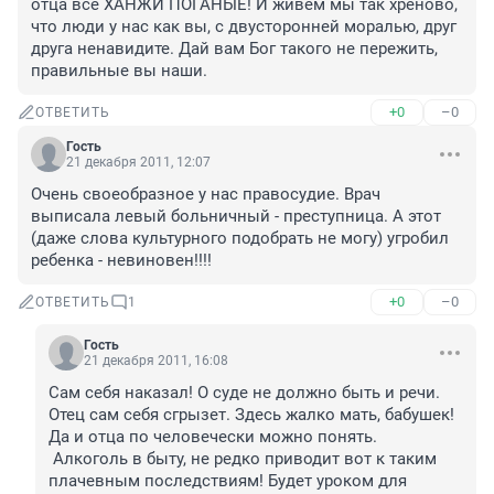
отца все ХАНЖИ ПОГАНЫЕ! И живем мы так хреново, 
что люди у нас как вы, с двусторонней моралью, друг 
друга ненавидите. Дай вам Бог такого не пережить, 
правильные вы наши.
+0
–0
ОТВЕТИТЬ
Гость
21 декабря 2011, 12:07
Очень своеобразное у нас правосудие. Врач 
выписала левый больничный - преступница. А этот 
(даже слова культурного подобрать не могу) угробил 
ребенка - невиновен!!!!
+0
–0
ОТВЕТИТЬ
1
Гость
21 декабря 2011, 16:08
Сам себя наказал! О суде не должно быть и речи. 
Отец сам себя сгрызет. Здесь жалко мать, бабушек! 
Да и отца по человечески можно понять. 

 Алкоголь в быту, не редко приводит вот к таким 
плачевным последствиям! Будет уроком для 